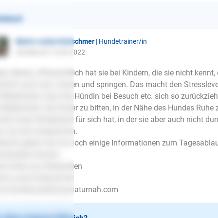
ntwort
Marie-Louise Kretschmer
| Hundetrainer/in
schrieb am 13.05.2022
en Abend, offensichtlich hat sie bei Kindern, die sie nicht kennt,
ürlich auch laut, rennen und springen. Das macht den Stresslev
 Möglichkeit, dass die Hündin bei Besuch etc. sich so zurückzie
 Möglichkeit, die Kinder zu bitten, in der Nähe des Hundes Ruhe 
din einen Ruhebezirk für sich hat, in der sie aber auch nicht dur
n sie sich entspannen.
lleicht geben Sie mir noch einige Informationen zum Tagesabla
ückziehen könnte.
le Grüße aus Wiesbaden
ie-Louise Kretschmer
w.Hundeausbildung-naturnah.com