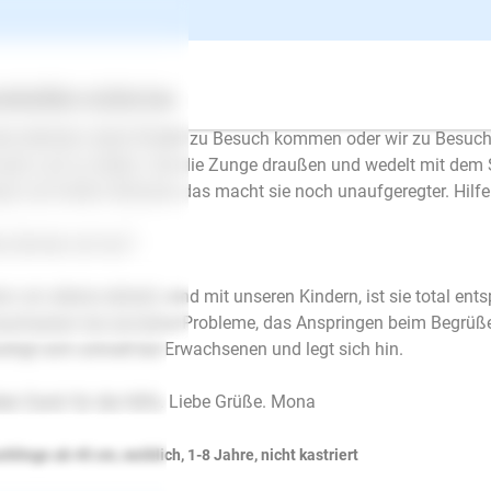
 haben ein großes Problem mit unserer 2 Jährigen unkastrierten
ers mal ins Bein oder Arm. Wenn Besuch kommt (Kinder) ist sie völ
terher, springt die Kinder an, versucht ins Gesicht zu kommen u
ertes
Über uns
Services
e Leine würde sie permanent den Kindern hinterher springen un
ne nehmen, wenn Kinder zu Besuch kommen oder wir zu Besuch b
seln und zu bellen. Hat die Zunge draußen und wedelt mit de
st und halten Abstand, das macht sie noch unaufgeregter. Hilfe
 können wir tun?
n wir alleine daheim sind mit unseren Kindern, ist sie total en
achsenen hat sie keine Probleme, das Anspringen beim Begrüß
uhigt sich schnell bei Erwachsenen und legt sich hin.
len Dank für die Hilfe. Liebe Grüße. Mona
chlinge ab 45 cm, weiblich, 1-8 Jahre, nicht kastriert
E-Mail