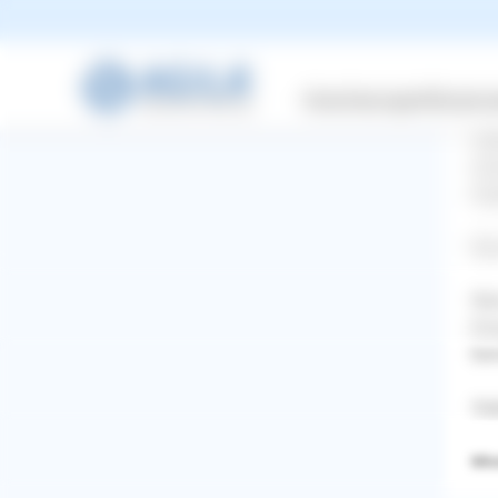
wir
öft
hin
Versicherungen
Wissensw
Ohn
Lei
win
Ang
Was
Wen
Erw
ber
Vie
Mis
WhatsApp
Facebook
Twitter
Pinterest
ZURÜCK ZUR FRAGE