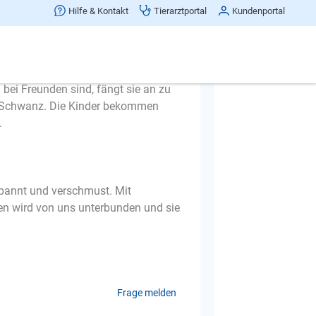
 Hündin. Sie zwickt unseren Sohn (5)
Hilfe & Kontakt
Tierarztportal
Kundenportal
lig gestresst. Sie bellt, rennt
m zu schlecken.
d umrennen. Wenn wir sie an die
ei Freunden sind, fängt sie an zu
m Schwanz. Die Kinder bekommen
.
tspannt und verschmust. Mit
en wird von uns unterbunden und sie
Frage melden