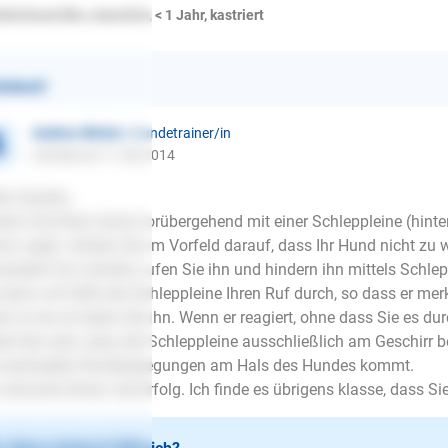
äferhund Mix, männlich, < 1 Jahr, kastriert
ntwort
Andrea Winter
| Hundetrainer/in
schrieb am 11.08.2014
lo Sandra,
hern Sie Ihren Hund vorübergehend mit einer Schleppleine (hint
on sagt). Achten Sie im Vorfeld darauf, dass Ihr Hund nicht zu w
andem hin möchte, rufen Sie ihn und hindern ihn mittels Schlep
 dann mit Hilfe der Schleppleine Ihren Ruf durch, so dass er merk
n er da ist loben Sie ihn. Wenn er reagiert, ohne dass Sie es du
ei klar sein, dass die Schleppleine ausschließlich am Geschirr b
eventuellen Ruckbewegungen am Hals des Hundes kommt.
 wünsche Ihnen viel Erfolg. Ich finde es übrigens klasse, dass Si