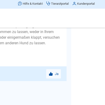
rde ich zwei Wege gehen, zum einen
Hilfe & Kontakt
Tierarztportal
Kundenportal
in ablenkungsfreier Umgebung an.
ungen mit einer Wertigkeit der
gern.
Sie auf den Spaziergängen immer
kommen zu lassen, weder in Ihrem
ieder einigermaßen klappt, versuchen
dem anderen Hund zu lassen.
Ja