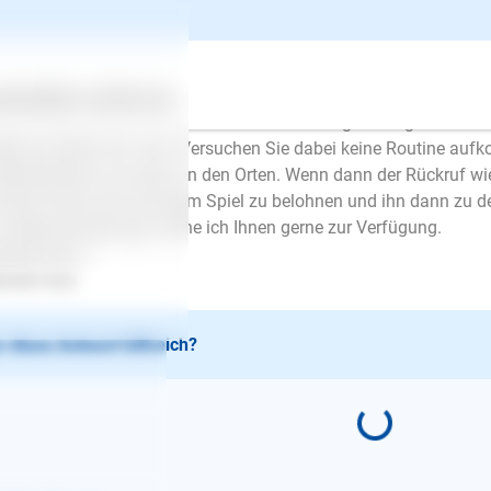
 Hund sollte schon auf Sie hören, vor allem im Rückruf. Hier wü
de ich den Rückruf noch einmal sauber trainieren. Fangen Sie 
ohnen Sie wieder fürstlich. Stellen Sie sich eine Liste an Umgeb
enkung. Dann können Sie die Ablenkungen langsam wieder stei
ertes
Über uns
Services
itens sollten Sie Ihre eigene Attraktivität steigern. Beginnen 
der ein Spiel mit Louis. Versuchen Sie dabei keine Routine auf
fallsreichtum, als auch an den Orten. Wenn dann der Rückruf w
 Ihren Hund mal mit einem Spiel zu belohnen und ihn dann zu 
 weitere Anregungen stehe ich Ihnen gerne zur Verfügung.
zlichst Ihre
riele Holz
 diese Antwort hilfreich?
E-Mail