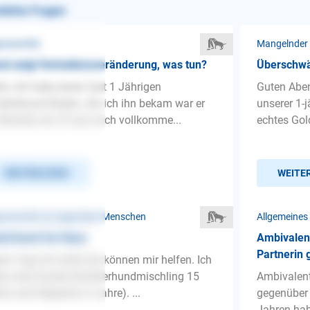
nliche Fragen
ressivität
d zeigt Verhaltensveränderung, was tun?
Überschwä
lo, Ich habe einen fast 1 Jährigen
Guten Aben
äferhund Rüden. Als ich ihn bekam war er
unserer 1-j
Wochen alt. Er war noch vollkomme...
echtes Gold
WEITERLESEN
WEITE
ressivität ❯ Gegenüber Menschen
Allgemeines
d knurrt im Haus
Ambivalen
Partnerin
en Tag! Ich hoffe Sie können mir helfen. Ich
e zwei Hunde (Schäferhundmischling 15
Ambivalent
re und Kelpiemix 4 Jahre). ...
gegenüber 
Jahren habe