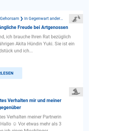
Mangelnder Gehorsam ❯ In Gegenwart anderer Hunde
ngliche Freude bei Artgenossen
d, ich brauche Ihren Rat bezüglich
ährigen Akita Hündin Yuki. Sie ist ein
stück und ich...
RLESEN
tes Verhalten mir und meiner
 gegenüber
es Verhalten meiner Partnerin
Hallo ☺ Vor etwas mehr als 3
 ich einen Mischlingsr...