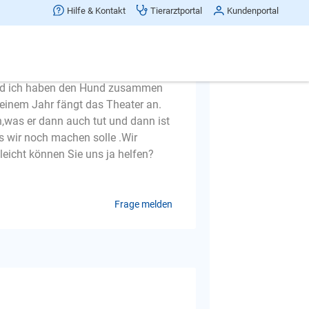
n der Hundeschule ( die sagten mir
Hilfe & Kontakt
Tierarztportal
Kundenportal
hren dauern kann bis das ich normal
t unser Hund irgendwann an zu
d zwickt meinen Mann ( ganz ohne
und ich haben den Hund zusammen
t einem Jahr fängt das Theater an.
,was er dann auch tut und dann ist
s wir noch machen solle .Wir
leicht können Sie uns ja helfen?
Frage melden