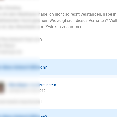
lo Christine,
 mit dem Meditieren habe ich nicht so recht verstanden, habe i
itierenden Hund gesehen. Wie zeigt sich dieses Verhalten? Vie
 ist, das Attackieren und Zwicken zusammen.
 Ihre Antwort freut sich
en Mayer
lesloups.de
 diese Antwort hilfreich?
Ellen Mayer
| Hundetrainer/in
schrieb am 27.03.2019
de bereits beantwortet