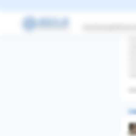
ges
all
mit
So 
Versicherungen
Wissensw
med
Gru
abg
Wen
Ruh
möc
Vie
Dac
2 A
WhatsApp
Facebook
Twitter
Pinterest
ZURÜCK ZUR FRAGE