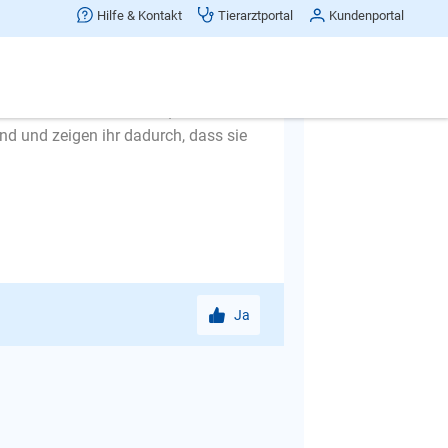
Hilfe & Kontakt
Tierarztportal
Kundenportal
ade bei kleinen Hunden passiert es
s auch bei der Kleinen passiert und
 Ihre Hündin beschützen, wenn sie
nd und zeigen ihr dadurch, dass sie
Ja