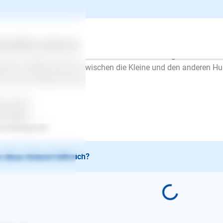
lo,
de müssen nicht zwangsweise mit anderen Hunden spielen. Ger
, dass sie von größeren überrannt werden. Möglicherweise ist da
ertes
Über uns
Services
 hat deswegen Angst vor anderen Hunden. Deswegen sollten Sie
st hat. Stellen Sie sich zwischen die Kleine und den anderen Hu
h auf Sie verlassen kann.
be Grüße
en Mayer
.lesloups.de
 diese Antwort hilfreich?
E-Mail