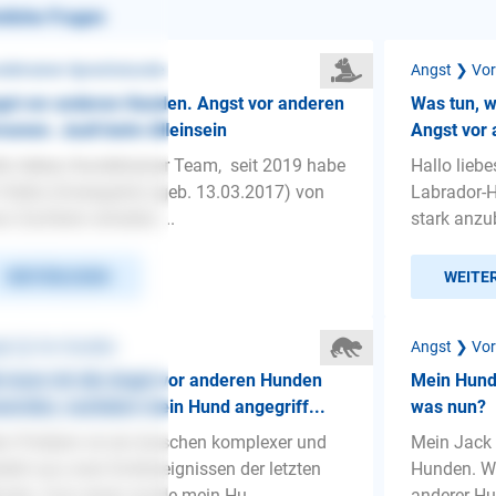
nliche Fragen
detrainer-Sprechstunde
Angst ❯ Vo
st vor anderen Hunden. Angst vor anderen
Was tun, w
sonen. Jault beim Alleinsein
Angst vor
lo liebes Hundetrainer Team, seit 2019 habe
Hallo lieb
 Stella (Zwergspitz) (geb. 13.03.2017) von
Labrador-H
er Züchterin erhalten....
stark anzu
WEITERLESEN
WEITE
st ❯ Vor Hunden
Angst ❯ Vo
 kann ich die Angst vor anderen Hunden
Mein Hund
werden, nachdem mein Hund angegriff...
was nun?
n Problem ist ein bisschen komplexer und
Mein Jack 
teht aus zwei Großereignissen der letzten
Hunden. We
ate. Zum einen wurde mein Hu...
anderer Hu