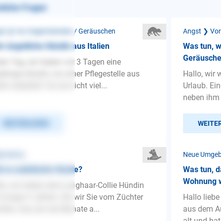
nliche Fragen
st ❯ Vor Gegenständen / Geräuschen
Angst ❯ Vor
r ängstliche Hündin aus Italien
Was tun, w
Geräusche
en Tag, wir haben vor 3 Tagen eine
jährige Hündin von einer Pflegestelle aus
Hallo, wir
lien adoptiert. Da sie nicht viel...
Urlaub. Ei
neben ihm 
WEITERLESEN
WEITE
gemeines
Neue Umge
t es autistische Hunde?
Was tun, d
Wohnung w
lo, wir haben eine Langhaar-Collie Hündin
 knapp 3 Jahren. Als wir Sie vom Züchter
Hallo lieb
ften, was sie vier Monate a...
aus dem Au
alt und hat