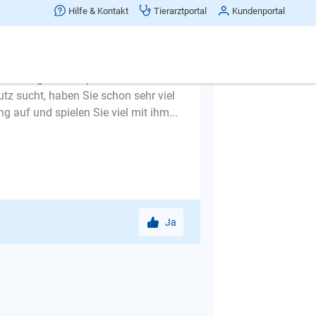
Hilfe & Kontakt
Tierarztportal
Kundenportal
erem Schutz an Dinge heranführen.
ders in der Wohnung. Jetzt muss er
n Sie ihn an der Leine haben, können
ressen geht nicht) ihn sicherer
tz sucht, haben Sie schon sehr viel
 auf und spielen Sie viel mit ihm...
Ja