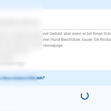
en Abend,
 unsicheres Kind würde man an die Hand nehmen und unter uns
men Sie deshalb Ihren Hund oft an die Leine, gerade und beson
 allem selbst fertig werden und versucht, "es" wegzubellen. Wen
ertes
Über uns
Services
 durch sicheres Auftreten und aus der Hand füttern (Stress und F
hen. Sie brauchen sehr viel Geduld, aber wenn er bei Ihnen Schu
onnen. WErden Sie für Ihren Hund Beschützer, bauen Sie Bindung
u viele Tipps auf meiner Homepage
w.hundimedia.de
le Grüße
e Büttner-Vogt
 diese Antwort hilfreich?
E-Mail