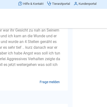
n wurde er kastriert die Op verlief
Hilfe & Kontakt
Tierarztportal
Kundenportal
 wollten fing er das erste mal an zu
otzdem hochgetragen nur wiegt der
al und schnappte nach meinem Ohrring
r war zu schwer und viel fast runter
ur war ihr Gesicht zu nah an Seinem
v und ich kam an die Wunde und er
s und wurde an 4 Stellen genäht es
es sehr tief .. kurz danach war er
h aber ich habe Angst was soll ich tun
lei Aggressives Verhalten zeigte da
ll es jetzt weitergehen was soll ich
Frage melden