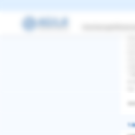
Mon
gan
Knu
kle
Versicherungen
Wissensw
.. 
ich
er 
bis
war
wie
? M
er 
tun
Amer
1 A
WhatsApp
Facebook
Twitter
Pinterest
ZURÜCK ZUR FRAGE