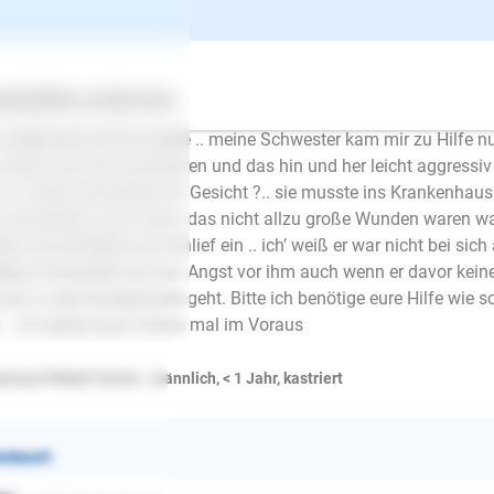
ate alt eigentlich ziemlich lieb und verspielt, doch vor paar Tage
z gut soweit aber als wir ihn In einer Decke Aus dem Auto tragen
rren ich merkte schon das er schmerzen habe .. ich habe ihn tr
ine 25kg also war das alles nicht so einfach er knurrte nochm
ertes
Über uns
Services
als ich die Treppen hochstieg konnte ich ihn nicht mehr halten de
 merkte das ich ihn quäle .. meine Schwester kam mir zu Hilfe n
wurde durch die Schmerzen und das hin und her leicht aggressi
s in meine Schwester ihr Gesicht ?.. sie musste ins Krankenhau
 schrecklich auch wenn das nicht allzu große Wunden waren war 
der wie benebelt und schlief ein .. ich’ weiß er war nicht bei sic
eine Schwester hat nun Angst vor ihm auch wenn er davor keiner
auch in die Hundeschule geht. Bitte ich benötige eure Hilfe wie so
 .. ich danke euch schon mal im Voraus
ican Pitbull Terrier , männlich, < 1 Jahr, kastriert
ntwort
E-Mail