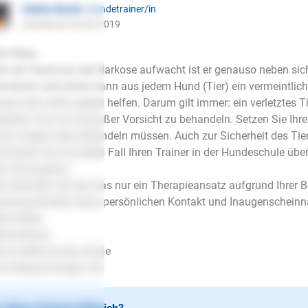
Sabine Busch
| Hundetrainer/in
schrieb am 20.06.2019
lo Mojo,
n ein Hund aus der Narkose aufwacht ist er genauso neben si
merzen und schon kann aus jedem Hund (Tier) ein vermeintlich 
nen sich nicht anders helfen. Darum gilt immer: ein verletztes Tie
letztes Tier, ist mit großer Vorsicht zu behandeln. Setzen Sie 
 Ihn tragen oder behandeln müssen. Auch zur Sicherheit des Tier
ormieren Sie auf jeden Fall Ihren Trainer in der Hundeschule übe
en Hund genau.
te beachten Sie das das nur ein Therapieansatz aufgrund Ihrer Be
atung erfordert einen persönlichen Kontakt und Inaugenschei
be Grüße
bine Busch
w.mobile-hunde.schule
.tierpsychologin.vet