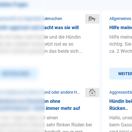
nliche Fragen
ressivität ❯ Gegenüber Menschen
Allgemeines
din aggressiv und macht was sie will
Hilfe mein
lo ich habe zwei Hunde und die Hündin
Hilfe mein
ßt den anderen Hund jetzt isst es so
richtig. Si
limm letztens gewesen das beide sich...
ca. 2 Woche
WEITERLESEN
WEITE
Neue Umgebung ❯ Neuer Hund oder andere Haustiere
Aggressivit
bbelhund aus Rumänien ohne
Hündin bei
schirrtoleranz“ dreht immer mehr auf
Rücken..
 fünf Tagen haben wir einen
Hallo, uns
gewachsenen kleinen sehr flinken Rüden bei
beim Gassi
em Tierschutzverein abgeholt, wo er erst...
sind total 