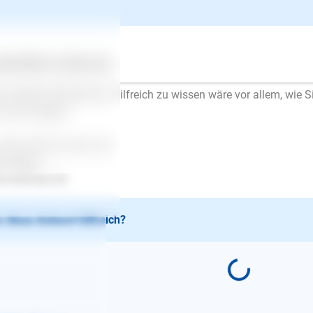
Ellen Mayer
| Hundetrainer/in
schrieb am 09.08.2017
lo,
ertes
Über uns
Services
Ihnen raten zu können, müsste ich noch etwas mehr wissen. bit
r mehrere Situationen. Hilfreich zu wissen wäre vor allem, wi
 Hund reagiert.
 Ihre Antwort freut sich
en Mayer
.lesloups.de
 diese Antwort hilfreich?
E-Mail