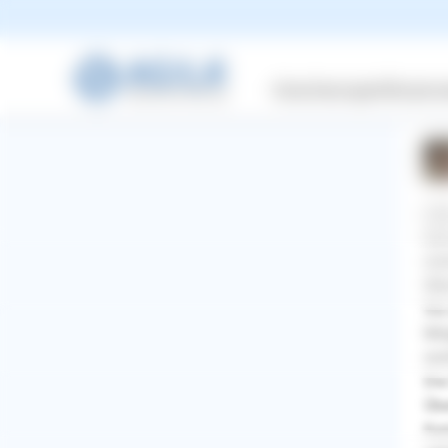
Labr
Versicherungen
Wissensw
1 A
Hal
Ihr
nic
Wen
Sie
Mög
nic
Die
Übe
WhatsApp
Facebook
Twitter
Pinterest
Kom
ZURÜCK ZUR FRAGE