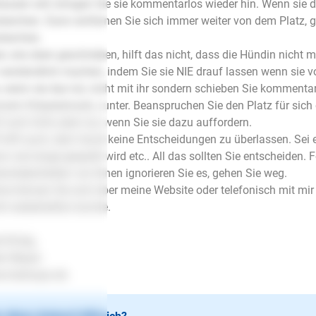
lassen will, bringen Sie sie kommentarlos wieder hin. Wenn sie do
kerchen. Dann entfernen Sie sich immer weiter von dem Platz, 
kerchen.
r, wie oben geschrieben, hilft das nicht, dass die Hündin nicht m
 verständlich machen, indem Sie sie NIE drauf lassen wenn sie v
, wenn sie das tut, nicht mit ihr sondern schieben Sie komment
zem Körpereinsatz, runter. Beanspruchen Sie den Platz für sich
f aufs Sofa aber nur, wenn Sie sie dazu auffordern.
 hilft auch, dem Hund keine Entscheidungen zu überlassen. Sei e
n wie lange gespielt wird etc.. All das sollten Sie entscheiden. F
eicheleinheiten von Ihnen ignorieren Sie es, gehen Sie weg.
ne können Sie sich über meine Website oder telefonisch mit mir 
ht weiterhelfen konnte.
l Erfolg..
en Mayer
.lesloups.de