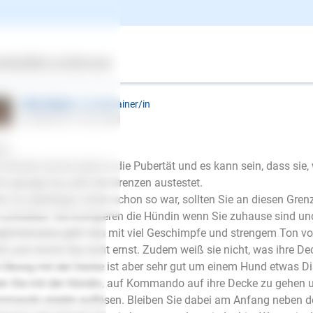
ador , weiblich, < 1 Jahr, nicht kastriert
ertes
Über uns
Services
ntwort
Ellen Mayer
| Hundetrainer/in
schrieb am 19.05.2021
lo,
e Hündin kommt jetzt in die Pubertät und es kann sein, dass sie,
ht gezeigt hat, jetzt die Grenzen austestet.
n es allerdings vorher schon so war, sollten Sie an diesen Gren
 schreiben, Sie korrigieren die Hündin wenn Sie zuhause sind un
licherweise geht das mit viel Geschimpfe und strengem Ton von
ht und nimmt Sie nicht ernst. Zudem weiß sie nicht, was ihre De
 Übung mit der Decke ist aber sehr gut um einem Hund etwas Dis
n Sie mit der Hündin, auf Kommando auf ihre Decke zu gehen un
E-Mail
mando wieder auflösen. Bleiben Sie dabei am Anfang neben de