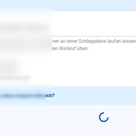
lo,
en Sie dem Kleinen zuhause eine Hausleine (ca.1m dünne Schnur
 Wohnung laufen. Dann gewöhnt er sich an die Leine. Zusätzli
ertes
Über uns
Services
der in die Hand und führen den Kleinen damit, zuerst nur eine k
ußen würde ich den Kleinen an einer Schleppleine laufen lassen
 zusätzlich können Sie den Rückruf üben.
be Grüße
en Mayer
.lesloups.de
 diese Antwort hilfreich?
E-Mail