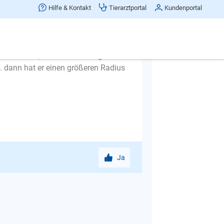
Hilfe & Kontakt
Tierarztportal
Kundenportal
) an und lassen ihn öfter damit in
ch nehmen Sie die Leine immer mal
urze Strecke, dann immer länger.
. dann hat er einen größeren Radius
Ja