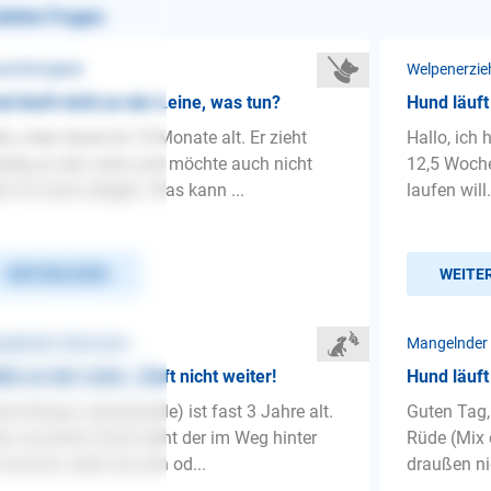
nliche Fragen
nenführigkeit
Welpenerzie
d läuft nicht an der Leine, was tun?
Hund läuft
lo, mein Hund ist 15 Monate alt. Er zieht
Hallo, ich
ndig an der Leine und möchte auch nicht
12,5 Woche
r ins Auto steigen. Was kann ...
laufen will
WEITERLESEN
WEITE
gelnder Gehorsam
Mangelnder
len an der Leine , läuft nicht weiter!
Hund läuft
ne Ronja( Labradoodle) ist fast 3 Jahre alt.
Guten Tag,
n sie einen Hund sieht der im Weg hinter
Rüde (Mix e
 kommt, setzt sie sich od...
draußen nic