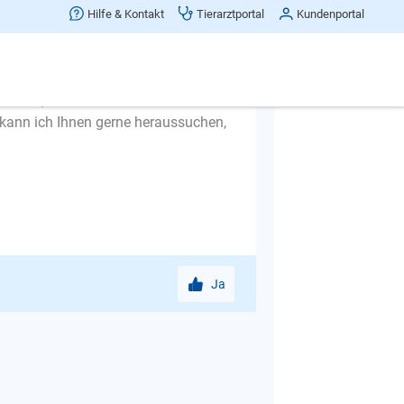
 nur über eine Beschreibung nun
Hilfe & Kontakt
Tierarztportal
Kundenportal
t und mit welchen Schritten eine
ieren, der sich die Situation direkt
kann ich Ihnen gerne heraussuchen,
Ja