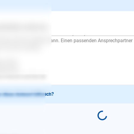
der ist es schwer bis unmöglich, auf die Entfernung hinweg und
auszubekommen, was die Ursache für dieses Probemverhalten is
besserung bis hin zu einer Lösung erreichen könnte.
ertes
Über uns
Services
 würde Ihnen empfehlen, einen Ansprechpartner vor Ort zu kontakt
 Ihnen einmal ansehen kann. Einen passenden Ansprechpartner 
n Sie das möchten.
le Grüße,
fanie Ott
.mensch-und-tier.net
 diese Antwort hilfreich?
E-Mail