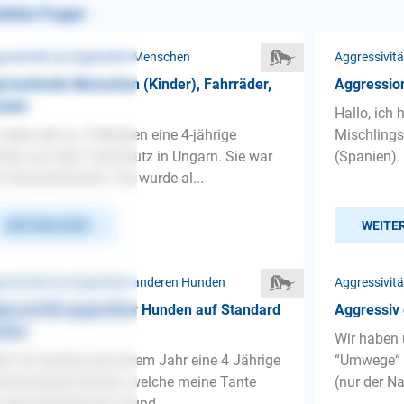
nliche Fragen
ressivität ❯ Gegenüber Menschen
Aggressivit
t laufende Menschen (Kinder), Fahrräder,
Aggression
oter
Hallo, ich 
 habe seit ca. 5 Wochen eine 4-jährige
Mischlings
din aus dem Tierschutz in Ungarn. Sie war
(Spanien).
e Strassenhündin. Sie wurde al...
WEITERLESEN
WEITE
ressivität ❯ Gegenüber anderen Hunden
Aggressivit
ressivität gegenüber Hunden auf Standard
Aggressiv
nden
Wir haben 
lo! Ich besitze seit einem Jahr eine 4 Jährige
“Umwege“ 
haardackel Hündin, welche meine Tante
(nur der Na
 gesundheitlichen Gründ...