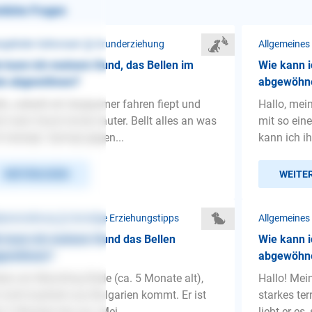
nliche Fragen
gelnder Gehorsam ❯ Grunderziehung
Allgemeines
 kann ich meinem Hund, das Bellen im
Wie kann 
to abgewöhnen?
abgewöhn
lo, sobald wir langsamer fahren fiept und
Hallo, mei
lt mein Hund immer lauter. Bellt alles an was
mit so ein
h bewegt. Springt gegen...
kann ich i
WEITERLESEN
WEITE
penerziehung ❯ Sonstige Erziehungstipps
Allgemeines
 kann ich meinem Hund das Bellen
Wie kann 
gewöhnen?
abgewöhn
en ein Mischling Rüde (ca. 5 Monate alt),
Hallo! Mei
 nicht kastriert aus Bulgarien kommt. Er ist
starkes ter
zt 3 Wochen bei uns. Mei...
liebt er es,