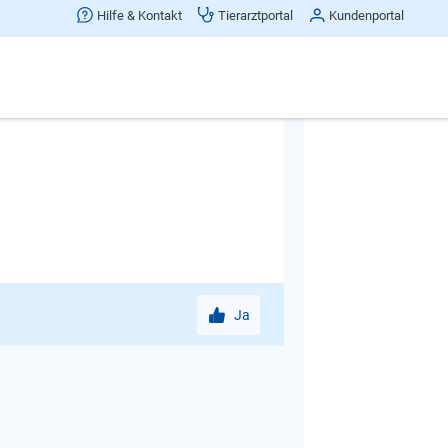
as verschiedene Ursachen haben. Um
Hilfe & Kontakt
Tierarztportal
Kundenportal
s Symptom "Bellen" versuchen
halten Ihres Hundes zu forschen und
Ihnen vor Ort kann Ihnen dabei helfen;
Ja