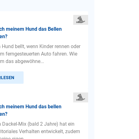
ich meinem Hund das Bellen
en?
n Hund bellt, wenn Kinder rennen oder
em ferngesteuerten Auto fahren. Wie
hm das abgewöhne...
RLESEN
ich meinem Hund das bellen
en?
n Dackel-Mix (bald 2 Jahre) hat ein
ritoriales Verhalten entwickelt, zudem
 seine eigen...