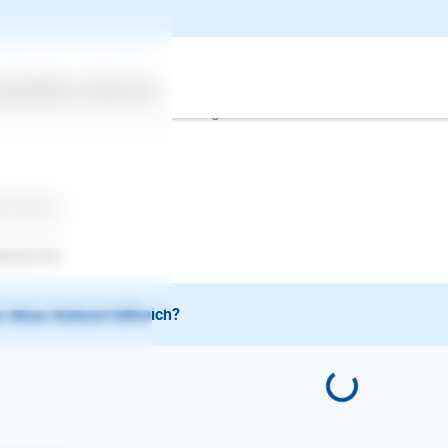
n Ihr Hund Radfahrer, Jogger und Kinder anbellt, dann kann d
 Bellen in den Griff zu bekommen, sollte man nicht einfach da
ustellen. Vielmehr ist es wichtig, nach der Ursache für das Ver
an zu arbeiten. Ein verhaltenstherapeutisch tätiger Tierarzt bei 
ertes
Über uns
Services
prechpartner nenne ich Ihnen gerne.
le Grüße,
fanie Ott
 diese Antwort hilfreich?
E-Mail