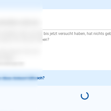
ntwort
Ellen Mayer
| Hundetrainer/in
schrieb am 26.07.2017
ertes
Über uns
Services
lo Mimi,
 schreiben, alles, was Sie bis jetzt versucht haben, hat nichts ge
 genau Sie versucht haben?
 Ihre Antwort freut sich
en Mayer
.lesloups.de
 diese Antwort hilfreich?
E-Mail