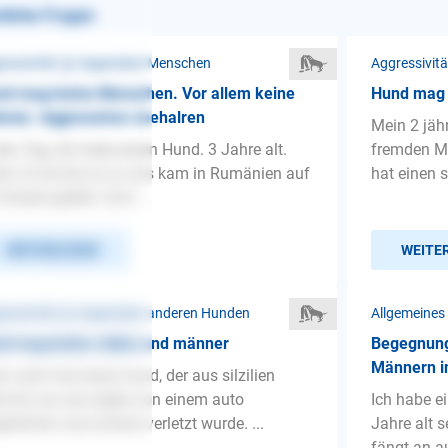
nliche Fragen
ressivität ❯ Gegenüber Menschen
Aggressivit
d mag keine Menschen. Vor allem keine
Hund mag 
ner. Aggressives veehalren
Mein 2 jäh
en Tag, Ich habe einen Hund. 3 Jahre alt.
fremden M
e. Er hat bis er zu uns kam in Rumänien auf
hat einen s
 Straße gelebt. Dort ...
WEITERLESEN
WEITE
ressivität ❯ Gegenüber anderen Hunden
Allgemeines
nd mag keine rüden und männer
Begegnung
Männern in
n sohn hat einen hund, der aus silzilien
mmt uns als welpe von einem auto
Ich habe e
efahren und schwer verletzt wurde. ...
Jahre alt s
fängt an au