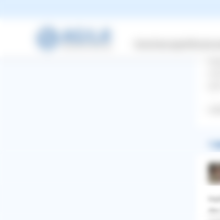
Entdecken
Han
Wir
bri
Versicherungen
Wissensw
Nat
Hut
nic
gan
Lab
1 A
Hal
WhatsApp
Facebook
Twitter
Pinterest
die
ZURÜCK ZUR FRAGE