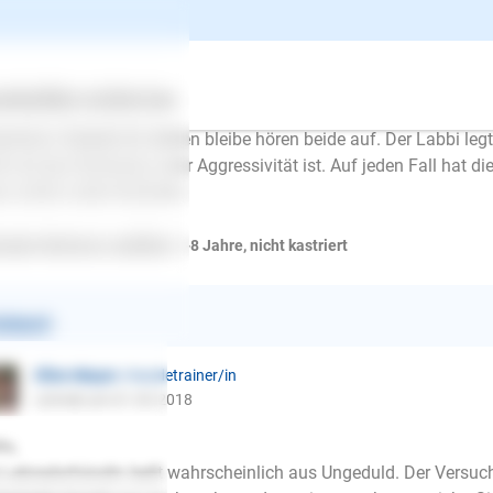
nah K.
schrieb am 01.05.2018
 haben 2 Hunde. 1 Labbi 2 Jahre und einen weißen Schäfer 9 Ja
nge und starte, beginnt der Labbi sofort an zu bellen. Das geht 
ertes
Über uns
Services
ürlich stimmt der weiße nach einer gewissen Zeit mit ein. Dabe
schnur. Sobald ich stehen bleibe hören beide auf. Der Labbi legt
ht ob das Dominanz oder Aggressivität ist. Auf jeden Fall hat d
z schön unter Kontrolle.
rador Retriever, weiblich, 1-8 Jahre, nicht kastriert
ntwort
Ellen Mayer
| Hundetrainer/in
schrieb am 01.05.2018
lo,
E-Mail
 Labradorhündin bellt wahrscheinlich aus Ungeduld. Der Versuch, 