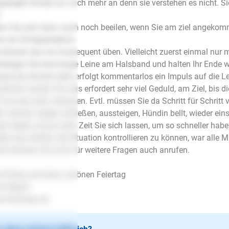
geregte Hunde nur noch mehr an denn sie verstehen es nicht. Si
.
n Sie sich dann auch noch beeilen, wenn Sie am ziel angekomm
h ein Erfolgserlebnis.
 können das nur konsequent üben. Vielleicht zuerst einmal nur m
estigen Sie eine lange Leine am Halsband und halten Ihr Ende w
ald die Hündin bellt, erfolgt kommentarlos ein Impuls auf die Le
ätzlich warten Sie, das erfordert sehr viel Geduld, am Ziel, bis d
f sie das Auto verlassen. Evtl. müssen Sie da Schritt für Schritt
lt, Autotür wieder schließen, aussteigen, Hündin bellt, wieder ei
ei haben und je mehr Zeit Sie sich lassen, um so schneller habe
der das Gefühl, die Situation kontrollieren zu können, war alle
ne können Sie mich für weitere Fragen auch anrufen.
l Erfolg und einen schönen Feiertag
en Mayer
.lesloups.de