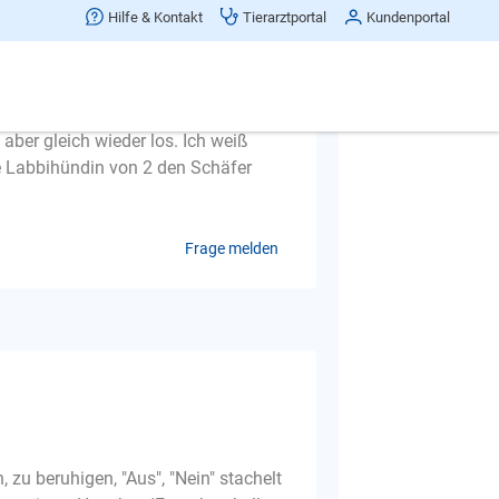
Hilfe & Kontakt
Tierarztportal
Kundenportal
hre. Wenn ich die Hunde ins Auto
dann bis wir im/am Wald sind.
i platzt mir manchmal schon die
 aber gleich wieder los. Ich weiß
ie Labbihündin von 2 den Schäfer
Frage melden
zu beruhigen, "Aus", "Nein" stachelt