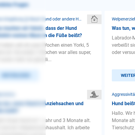
nliche Fragen
Neue Umgebung ❯ Neuer Hund oder andere Haustiere
Welpenerzi
 machen wir falsch, dass der Hund
Was tun, 
tzlich meinen Mann in die Füße beißt?
Labrador-M
 haben seit ein paar Wochen einen Yorki, 5
verbeißt si
re alt. Die ersten 2 Wochen war alles super,
oder versu
 waren mehr als glückli...
WEITERLESEN
WEITE
gemeines
Aggressivit
 tun, wenn Hund in Anziehsachen und
Hund beißt
e beißt?
Hallo. Wir
lo! Unser Hund ist 1 Jahr und 3 Monate alt.
Monate alt
 sind ein Vierpersonenhaushalt. Ich arbeite
Tierschutz 
Schichtdienst und bin...