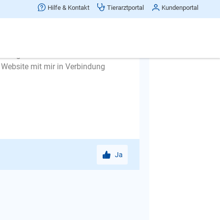
Sie, schimpfen, sagen "Aus", "Nein"
Hilfe & Kontakt
Tierarztportal
Kundenportal
es sei eine Aufforderung, weiter zu
nen deswegen nur raten, nur noch mit
en abgewöhnt hat.
 Website mit mir in Verbindung
Ja