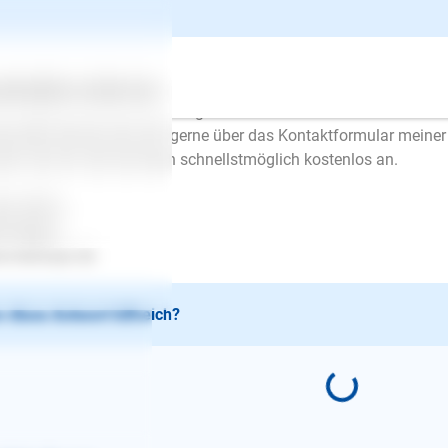
n ich aus der Entfernung leider nicht erkennen. Vielleicht reden 
r Ähnliches. Die meisten Hunde verstehen das nicht und meinen, 
chen.
tsam ist, dass die Hündin mit Spielzeug nichts tut. Ich kann Ih
ertes
Über uns
Services
elzeug durch den Garten zu gehen bis die Hündin sich das Beiß
onsten können Sie sich gerne über das Kontaktformular meiner
zen und ich rufe Sie dann schnellstmöglich kostenlos an.
be Grüße
en Mayer
.lesloups.de
 diese Antwort hilfreich?
E-Mail