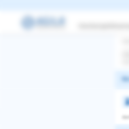
Ich
Versicherungen
Wissensw
Lie
Sa
___
KIM
ww
War
dan
WhatsApp
Facebook
Twitter
Pinterest
ZURÜCK ZUR FRAGE