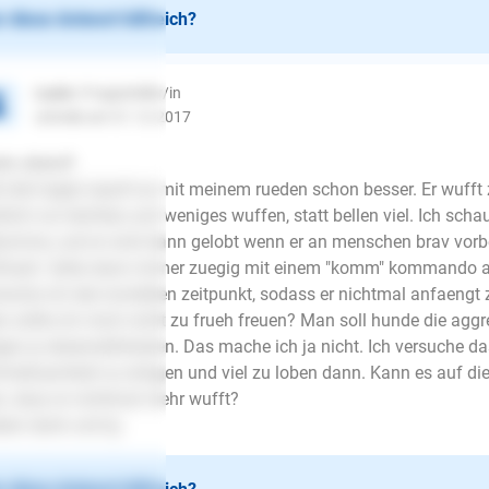
 diese Antwort hilfreich?
Lucie
| Fragesteller/in
schrieb am 31.12.2017
en abend!
t drei tagen laeuft es mit meinem rueden schon besser. Er wuff
klich nur leichtes und weniges wuffen, statt bellen viel. Ich sc
omme, und er wird dann gelobt wenn er an menschen brav vorb
hoert. Gehe dann immer zuegig mit einem "komm" kommando 
ische ich den korrekten zeitpunkt, sodass er nichtmal anfaengt 
r sollte ich mich nicht zu frueh freuen? Man soll hunde die a
gen ja desensibilisieren. Das mache ich ja nicht. Ich versuche da
merksamkeit zu erregen und viel zu loben dann. Kann es auf 
n, dass er nichtmal mehr wufft?
ben dank und lg