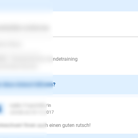
 wünsche Ihnen viel Erfolg und einen guten Start in 2018!
ertes
Über uns
Services
be Grüße,
lena Maue
___________________
BA - therapeutisches Hundetraining
w.kimba-hund.de
 diese Antwort hilfreich?
Lucie
| Fragesteller/in
schrieb am 29.12.2017
keschoen! Ihnen auch einen guten rutsch!
E-Mail