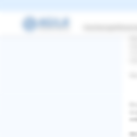
ehe
Sie
ich
Versicherungen
Wissensw
Mei
dra
10.
hät
Was
Ein
so 
mi
WhatsApp
Facebook
Twitter
Pinterest
Mix 
ZURÜCK ZUR FRAGE