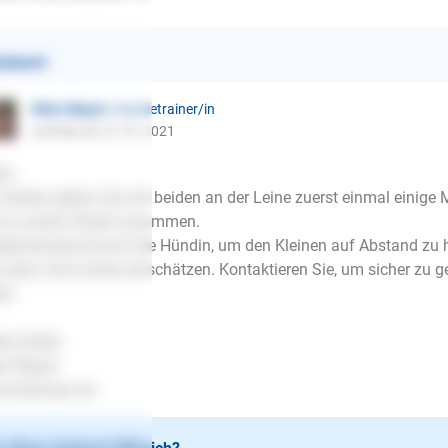
ntwort
Ellen Mayer
| Hundetrainer/in
schrieb am 21.01.2021
lo,
besten gehen Sie mit beiden an der Leine zuerst einmal einige
e zu einem Rudel zusammen.
licherweise knurrt die Hündin, um den Kleinen auf Abstand zu h
 aber nicht sicher einschätzen. Kontaktieren Sie, um sicher zu g
he.
be Grüße
en Mayer
.lesloups.de