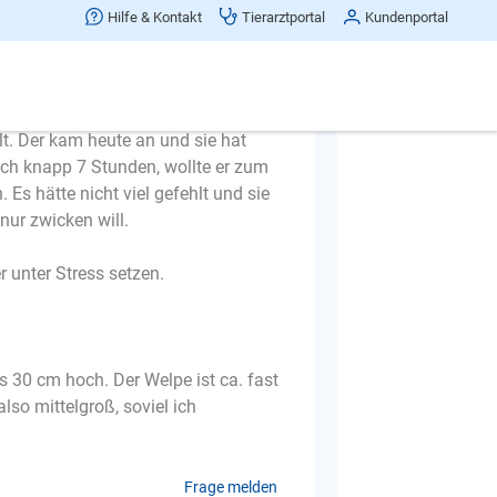
Hilfe & Kontakt
Tierarztportal
Kundenportal
t, aber seitdem sie knapp 7 war, bin
 zu meiner Frage:
t. Der kam heute an und sie hat
ach knapp 7 Stunden, wollte er zum
 Es hätte nicht viel gefehlt und sie
nur zwicken will.
r unter Stress setzen.
is 30 cm hoch. Der Welpe ist ca. fast
lso mittelgroß, soviel ich
Frage melden