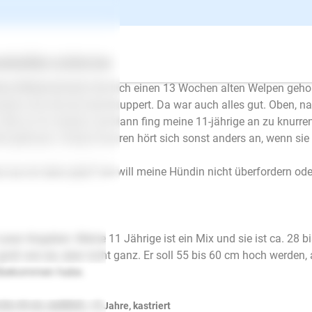
r oder verbellt sie.
 hat die ersten 6 Jahre ihres Lebens mit ihrem Opa-Kumpel geleb
 mit ihr ausgezogen und ihr Kumpel lebt bei meiner Mutter. Jetzt
ertes
Über uns
Services
ne Mitbewohnerin hat sich einen 13 Wochen alten Welpen gehol
ußen erst einmal beschnuppert. Da war auch alles gut. Oben, n
 Mal an ihr riechen und dann fing meine 11-jährige an zu knurren.
te gebissen. Dieses Knurren hört sich sonst anders an, wenn sie 
 tue ich denn jetzt? Ich will meine Hündin nicht überfordern ode
 paar Angaben: Meine 11 Jährige ist ein Mix und sie ist ca. 28 b
groß wie sie, aber nicht ganz. Er soll 55 bis 60 cm hoch werden, a
tbekommen habe.
E-Mail
bis 44 cm, weiblich, > 8 Jahre, kastriert