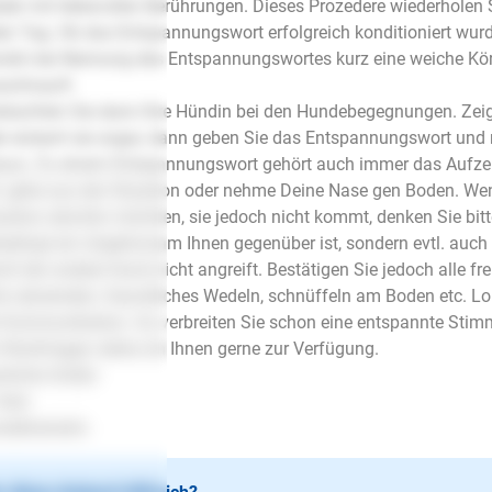
der mit liebevollen Berührungen. Dieses Prozedere wiederholen
en Tag. Ob das Entspannungswort erfolgreich konditioniert wurd
din bei Nennung des Entspannungswortes kurz eine weiche Kör
schnauft.
bachten Sie dann Ihre Hündin bei den Hundebegegnungen. Zeigt
r erstarrt sie sogar, dann geben Sie das Entspannungswort und r
aus. Zu einem Entspannungswort gehört auch immer das Aufzeig
. gehe aus der Situation oder nehme Deine Nase gen Boden. Wen
uation abrufen möchten, sie jedoch nicht kommt, denken Sie bitt
edingt ein Ungehorsam Ihnen gegenüber ist, sondern evtl. auch 
it der andere Hund nicht angreift. Bestätigen Sie jedoch alle 
ck abwenden, freundliches Wedeln, schnüffeln am Boden etc. L
 Kommunikation. So verbreiten Sie schon eine entspannte Sti
 Rückfragen stehe ich Ihnen gerne zur Verfügung.
zliche Grüße
Holz
detrainerin