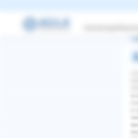
Her
Lab
Versicherungen
Wissensw
1 A
Hal
lei
Oft
Ihn
Zue
in 
Ver
dam
WhatsApp
Facebook
Twitter
Pinterest
Hün
ZURÜCK ZUR FRAGE