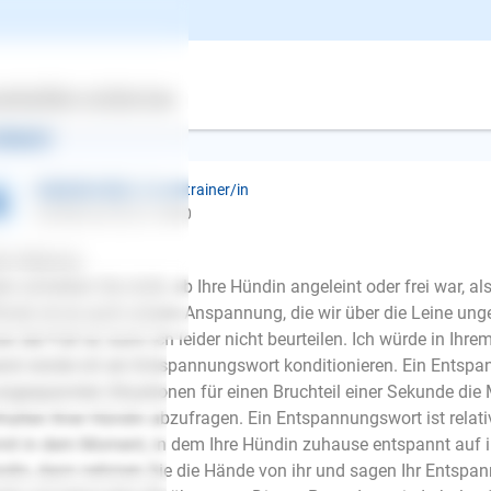
zlichst, Melanie
rador Retriever Mix, weiblich, 1-8 Jahre, nicht kastriert
ertes
Über uns
Services
ntwort
Gabriele Holz
| Hundetrainer/in
schrieb am 03.01.2020
lo Melanie,
der schreiben Sie nicht, ob Ihre Hündin angeleint oder frei war, a
mals ist es auch unsere Anspannung, die wir über die Leine unge
en der Fall ist, kann ich leider nicht beurteilen. Ich würde in I
rst würde ich ein Entspannungswort konditionieren. Ein Entspan
angespannten Situationen für einen Bruchteil einer Sekunde die M
halten Ihrer Hündin abzufragen. Ein Entspannungswort ist relativ
it in dem Moment, in dem Ihre Hündin zuhause entspannt auf ihre
E-Mail
din, dann nehmen Sie die Hände von ihr und sagen Ihr Entspa