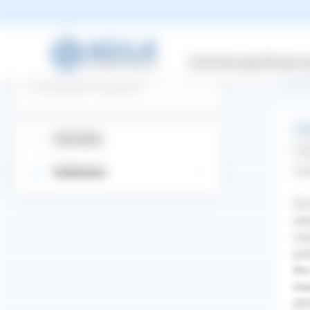
zurüc
Versicherungen
Wissensw
Ti
Suchbegriff eingeben
Stu
Startseite
Far
Gut
Entdecken
Wir
ado
mac
gro
ihn
mac
WhatsApp
Facebook
Twitter
Pinterest
gem
ZURÜCK ZUR FRAGE