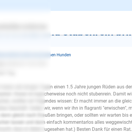
k zur Übersicht
ertes
Über uns
Services
erschutzhund stubenrein br
benreinheit ❯ Bei erwachsenen Hunden
go
schrieb am 10.02.2022
en Tag,
 haben seit einigen Tagen einen 1.5 Jahre jungen Rüden aus d
ptiert. Dieser ist logischerweise noch nicht stubenrein. Damit wi
hen, wollten wir folgendes wissen: Er macht immer an die glei
ßes Geschäft. Sollen wir, wenn wir ihn in flagranti "erwischen"
 dann gleich nach Draußen bringen, oder sollten wir warten bis er 
hen lassen und dann einfach kommentarlos alles weggewischt. 
E-Mail
acht, dass er dabei zugesehen hat.) Besten Dank für einen Rat.