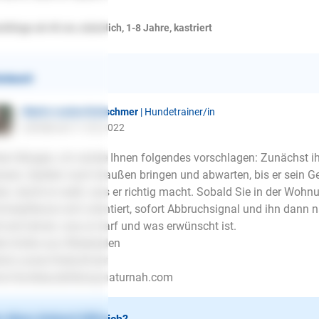
chlinge ab 45 cm, männlich, 1-8 Jahre, kastriert
ntwort
Marie-Louise Kretschmer
| Hundetrainer/in
schrieb am 11.02.2022
en Morgen, ich würde Ihnen folgendes vorschlagen: Zunächst 
ssen, Spielen nach draußen bringen und abwarten, bis er sein Ge
en, damit er weiß, was er richtig macht. Sobald Sie in der Wohn
merpflanze sich orientiert, sofort Abbruchsignal und ihn dann 
t erst lernen, was er darf und was erwünscht ist.
le Grüße aus Wiesbaden
ie-Louise Kretschmer
w.Hundeausbildung-naturnah.com