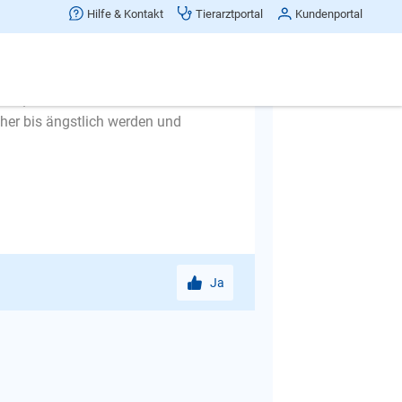
amit an, machen Sie ihr die Box mit
Hilfe & Kontakt
Tierarztportal
Kundenportal
t, erst, und auch dann nur kurz,
weil Hunde selten ihren Schlafplatz
trafen, wenn doch einmal ein Malheur
icher bis ängstlich werden und
Ja