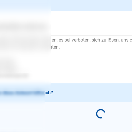
hts würde ich sie an eine Box gewöhnen. Fangen Sie langsam d
kerchen schmackhaft. Schließen Sie die Tür am Anfang noch nich
n sie sich in der Box entspannt. Sie lernt dann, sich zu melden 
schmutzen.
ertes
Über uns
Services
r wichtig ist, dass Sie die Kleine nicht schimpfen oder gar bes
siert. Sie wird dann meinen, es sei verboten, sich zu lösen, uns
mlich ihr Geschäft verrichten.
l Erfolg
en Mayer
.lesloups.de
 diese Antwort hilfreich?
E-Mail