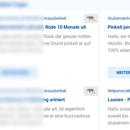
nliche Fragen
benreinheit ❯ Plötzliche Unsauberkeit
Stubenreinh
benreinheit Labrador Rüde 10 Monate alt
Pinkelt ju
 habe einen Labrador Rüde der gerade mitten
Hallo, wir
der Pubertät steckt. Ohne Grund pinkelt er auf
Hündin. Bis
mal wieder in die Wo...
100% erlern
WEITERLESEN
WEITE
benreinheit ❯ Plötzliche Unsauberkeit
Welpenerzie
h Narkose in Wohnung uriniert
Launen - P
lo, mein Shiba, 7 Monate alt, ist eigentlich
Hallo zusa
benrein. Gestern musste er eine Kurznarkose
soweit bis
alten, da er Anzeiche...
stubenrein