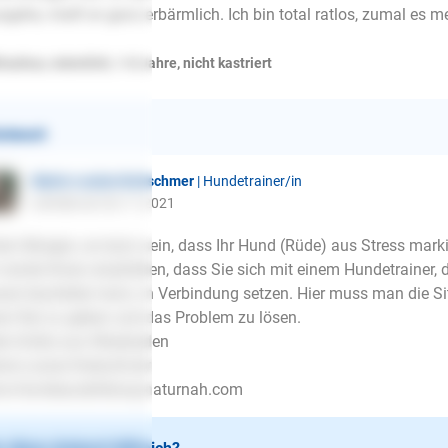
sgehe, mieft er ganz erbärmlich. Ich bin total ratlos, zumal es me
huahua, männlich, 1-8 Jahre, nicht kastriert
ntwort
Marie-Louise Kretschmer
| Hundetrainer/in
schrieb am 26.11.2021
en Morgen, es kann sein, dass Ihr Hund (Rüde) aus Stress marki
 würde Ihnen empfehlen, dass Sie sich mit einem Hundetrainer, de
ser beurteilen kann, in Verbindung setzen. Hier muss man die S
en Rat zu geben und das Problem zu lösen.
le Grüße aus Wiesbaden
ie-Louise Kretschmer
w.Hundeausbildung-naturnah.com