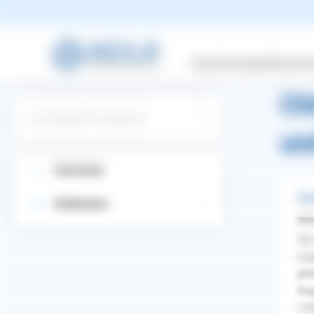
zurüc
Versicherungen
Wissensw
Ch
Suchbegriff eingeben
un
Startseite
Stu
Entdecken
Mir
Wir
hab
plö
äng
WhatsApp
Facebook
Twitter
Pinterest
Lei
ZURÜCK ZUR FRAGE