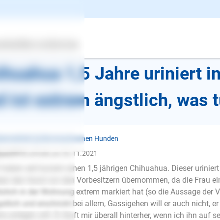
k zur Übersicht
ertes
Über uns
Services
ihuahua 1,5 Jahre uriniert 
d ist extrem ängstlich, was 
benreinheit ❯ Bei erwachsenen Hunden
jam2912
schrieb am 26.11.2021
 haben seit kurzem einen 1,5 jährigen Chihuahua. Dieser uriniert
en den Hund von den Vorbesitzern übernommen, da die Frau e
tzlich in der Wohnung extrem markiert hat (so die Aussage der Vo
stlich und erschrickt bei allem, Gassigehen will er auch nicht, er
E-Mail
ne anlegen will. Er läuft mir überall hinterher, wenn ich ihn auf 