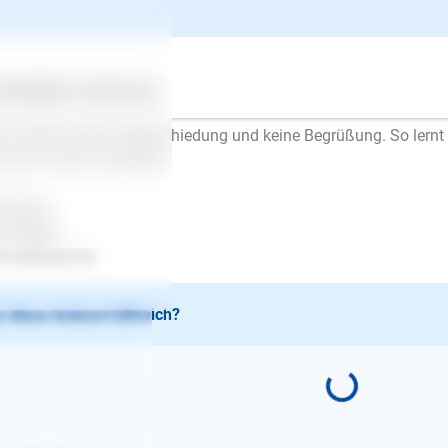
men. Sie soll dieses "Spiel" mit der Zeit zum Gähnen langweilig
spannen. Wenn Sie merken, dass sie entspannter ist, steigern Si
ritten. Wenn sie sich aufregt, wieder kürzer draußen bleiben.
n das funktioniert, ziehen Sie sich an, gehen raus und kommen s
ertes
Über uns
Services
 dann die Zeit draußen.
r wichtig: Keine Verabschiedung und keine Begrüßung. So lernt
mal ist, wenn Sie gehen.
l Erfolg..
en Mayer
.lesloups.de
 diese Antwort hilfreich?
E-Mail