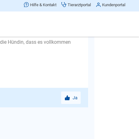
 finden, erst dann kann sie
Hilfe & Kontakt
Tierarztportal
Kundenportal
e die Zeit draußen in ganz kleinen
ofort wieder rein. Auch hier steigern
 die Hündin, dass es vollkommen
Ja