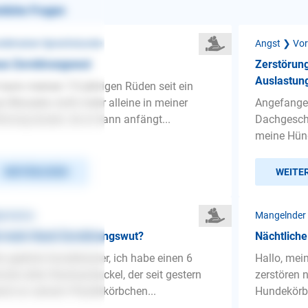
nliche Fragen
detrainer-Sprechstunde
Angst ❯ Vor
ue Zerstörungswut
Zerstörung
Auslastung
 kann meinen 7,5 jährigen Rüden seit ein
r Monaten nicht mehr alleine in meiner
Angefangen
nung lassen, da er dann anfängt...
Dachgesch
meine Hünd
WEITERLESEN
WEITE
gemeines
Mangelnder
t mein Hund Zerstörungswut?
Nächtlich
r geehrte Hundetrainer, ich habe einen 6
Hallo, mei
ate alten Rauhaardackel, der seit gestern
zerstören 
nd an seinem Plastikkörbchen...
Hundekörbc