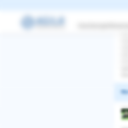
Versicherungen
Wissensw
Hal
nun
unt
ode
mit
eig
Sit
War
WhatsApp
Facebook
Twitter
Pinterest
ZURÜCK ZUR FRAGE