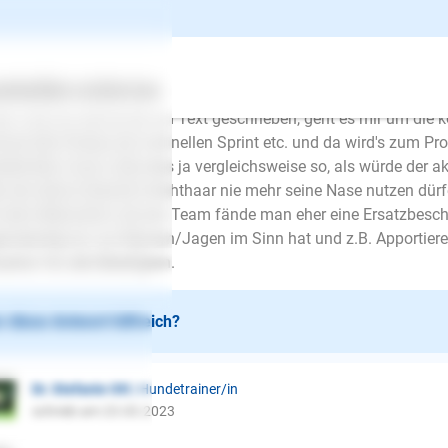
Angelika S.
| Fragesteller/in
schrieb am 14.03.2023
ertes
Über uns
Services
lo Frau Ott, wie schon im Text geschrieben, geht es mir um die 
mal den Drang zum schnellen Sprint etc. und da wird's zum Pro
erbinden muss, wäre das ja vergleichsweise so, als würde der ak
r der aktive Deutsch Drahthaar nie mehr seine Nase nutzen dürf
 dem Menschen und als Team fände man eher eine Ersatzbeschä
enständig ist, nur Rennen/Jagen im Sinn hat und z.B. Apportieren
uation für alle Beteiligten.
 diese Antwort hilfreich?
Dr. Stefanie Ott
| Hundetrainer/in
schrieb am 23.03.2023
E-Mail