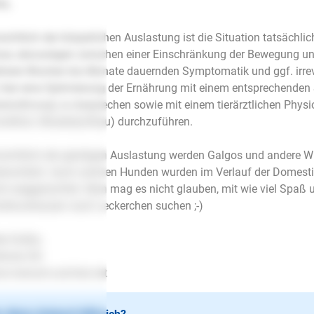
lo,
sichtlich der körperlichen Auslastung ist die Situation tatsächlich 
au abzuwägen zwischen einer Einschränkung der Bewegung und 
rere Wochen bis Monate dauernden Symptomatik und ggf. irre
, hier eine Optimierung der Ernährung mit einem entsprechenden S
rernährung) zu besprechen sowie mit einem tierärztlichen Physi
ndition, Muskelaufbau) durchzuführen.
sichtlich der geistigen Auslastung werden Galgos und andere Wi
erschätzt. Auch solchen Hunden wurden im Verlauf der Domestik
ht weggezüchtet. Man mag es nicht glauben, mit wie viel Spaß 
dhundrassen nach Leckerchen suchen ;-)
le Grüße,
fanie Ott
.mensch-und-tier.net