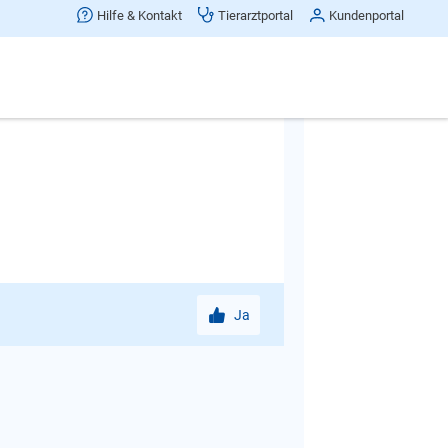
 so zu reagieren. Sie als
Hilfe & Kontakt
Tierarztportal
Kundenportal
 Sorgen, dass es erst gar nicht dazu
 sagen Sie das Abbruchsignal und
ch heran. Er darf keinen Erfolg mehr
Ja