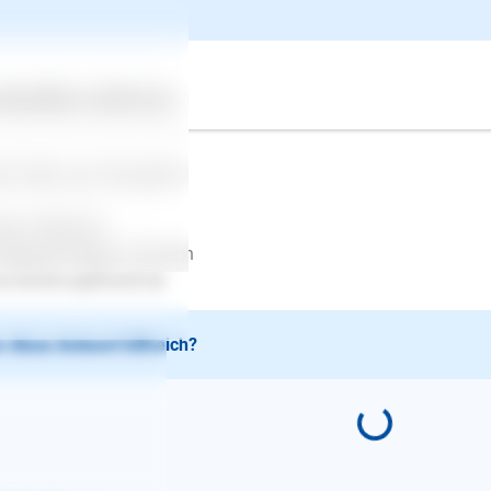
pekt, weil sie nicht riechen wie Erwachsene und trauen sich dann
dehalterin sind da gefragt und müssen es abbrechen bzw. dafür
mt. Nehmen Sie ihn an die Leine und wenn er das machen will,
en ihn zu sich. Kommt er nicht, holen Sie ihn mit der Leine zu si
ertes
Über uns
Services
en, mit seinem Verhalten.
le Grüße aus Düsseldorf
stin Gebhardt
depsychologin/-trainerin
.kerstin-gebhardt.de
 diese Antwort hilfreich?
E-Mail