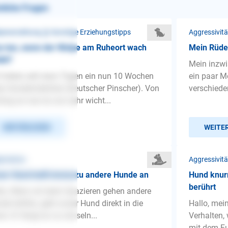
nliche Fragen
penerziehung ❯ Sonstige Erziehungstipps
Aggressivit
 tun, wenn der Welpe am Ruheort wach
Mein Rüde 
ibt?
Mein inzwi
 haben seit neun Tagen ein nun 10 Wochen
ein paar M
es Hundemädchen (Deutscher Pinscher). Von
verschiede
ang an war es uns sehr wicht...
WEITERLESEN
WEITE
gemeines
Aggressivit
er Hund bellt immerzu andere Hunde an
Hund knur
berührt
lo, Wenn wir beim Spazieren gehen andere
de treffen, geht unser Hund direkt in die
Hallo, mei
ne. Er fängt an zu winseln...
Verhalten,
mit dem Fuß