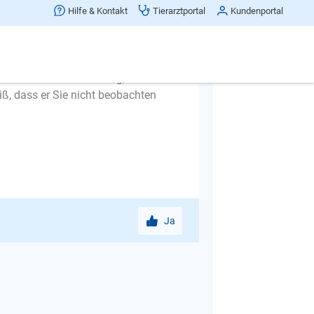
Hilfe & Kontakt
Tierarztportal
Kundenportal
s wahrscheinlich damit zusammen,
e ihn Ball, Leckerchen oder was auch
ieß um und laufen Sie weg, ohne ihn
ß, dass er Sie nicht beobachten
Ja