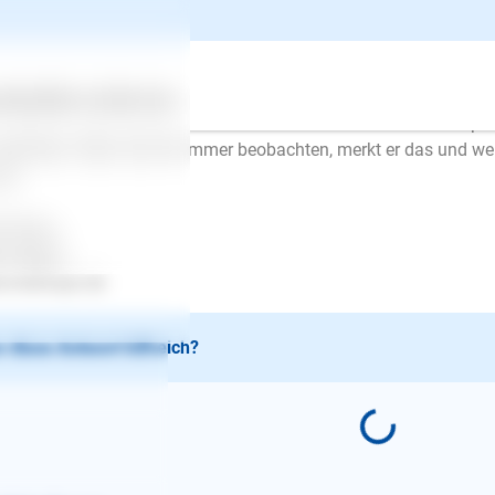
hen kann, was er will.
n der Kleine sich draußen nicht für Sie interessiert, hängt da
s Sie für ihn uninteressant sind. Spielen Sie mit ihm, lassen Si
er er mag, suchen.
ertes
Über uns
Services
htig ist auch, ihm nicht hinterher zu laufen. Drehen Sie den Sp
beachten. Wenn Sie ihn immer beobachten, merkt er das und wei
ss.
l Erfolg..
en Mayer
.lesloups.de
 diese Antwort hilfreich?
E-Mail