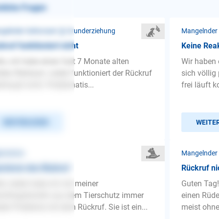
nliche Fragen
gelnder Gehorsam ❯ Grunderziehung
Mangelnder
kruf funktioniert nicht
Keine Reak
lo, ich habe einen fast 7 Monate alten
Wir haben 
den Retriever. Leider funktioniert der Rückruf
sich völlig
rhaupt nicht. Problematis...
frei läuft 
WEITERLESEN
WEITE
gemeines
orieren des Rückruf
Rückruf ni
lo, leider habe ich mit meiner
Guten Tag!
chlingshündin aus dem Tierschutz immer
einen Rüden
der Probleme mit dem Rückruf. Sie ist ein...
meist ohne 