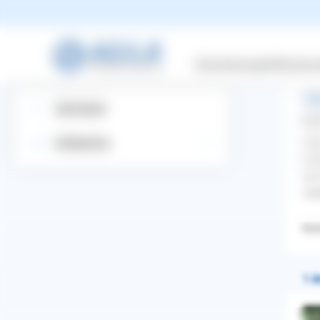
Ri
Suchbegriff eingeben
Versicherungen
Wissensw
All
Startseite
Mar
Hal
Entdecken
mei
ich
Vie
Bost
1 A
WhatsApp
Facebook
Twitter
Pinterest
ZURÜCK ZUR FRAGE