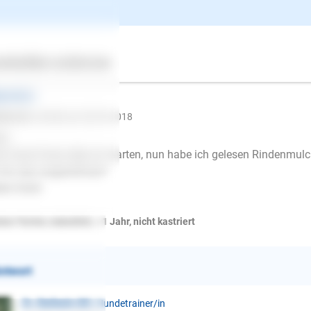
ndenmulch und anderes
ertes
Über uns
Services
gemeines
tina M.
schrieb am 28.03.2018
lo
n Hund frisst alles im Garten, nun habe ich gelesen Rindenmulc
 ihn das angewöhnen?
len Dank
on Terrier, männlich, < 1 Jahr, nicht kastriert
ntwort
E-Mail
Dr. Stefanie Ott
| Hundetrainer/in