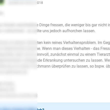
schrieb am 28.03.2018
lo,
s Hunde verschiedene Dinge fressen, die weniger bis gar nicht 
n vorkommen - es sollte uns jedoch aufhorchen lassen.
mals ist dieses Verhalten kein reines Verhaltensproblem. Im Gegen
e medizinische Ursache. Wenn man dieses Verhalten - das Fres
bachtet, dann ist es sinnvoll, zunächst einmal zu einem Tierar
licherweise vorliegende Erkrankung untersuchen zu lassen. Weit
ährung von einem Fachmann überprüfen zu lassen, so bspw. üb
w.napfcheck.de.
le Grüße,
fanie Ott
.mensch-und-tier.net