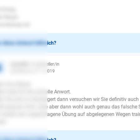
l Erfolg..
en Mayer
.lesloups.de
 diese Antwort hilfreich?
maundka
| Fragesteller/in
schrieb am 27.11.2019
lo Frau Mayer,
len Dank für die schnelle Anwort.
n Sie sich so reinsteigert dann versuchen wir Sie definitiv auch
ter ging eh nicht, wäre aber dann wohl auch genau das falsche 
 werden die vorgeschlagene Übung auf abgelegenen Wegen traini
en.