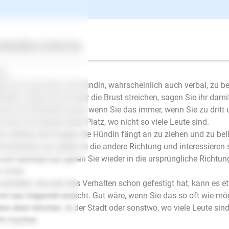
ntworten
Ellen Mayer
| Hundetrainer/in
ertes
Über uns
Services
schrieb am 27.11.2019
lo,
em Sie versuchen, die Hündin, wahrscheinlich auch verbal, zu be
halten. Wenn Sie ihr über die Brust streichen, sagen Sie ihr damit
ser und hilfreicher wäre, wenn Sie das immer, wenn Sie zu dritt
h dazu am besten einen Platz, wo nicht so viele Leute sind.
er verlässt die Gruppe, die Hündin fängt an zu ziehen und zu bel
mentarlos um, gehen in die andere Richtung und interessieren s
 sich beruhigt hat, gehen Sie wieder in die ursprüngliche Richtu
 vorne.
nachdem, wie sich das Verhalten schon gefestigt hat, kann es et
it das Gegenteil erreicht. Gut wäre, wenn Sie das so oft wie m
ess üben könnten. In der Stadt oder sonstwo, wo viele Leute sind
E-Mail
ht machen.