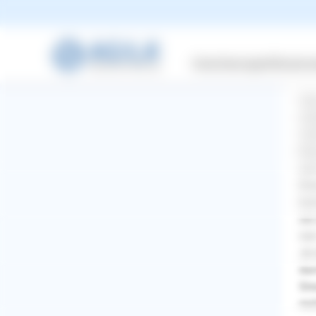
2 A
Versicherungen
Wissensw
Hal
ind
Ver
Bes
sic
Ein
kom
sie
von
Je 
dam
Str
WhatsApp
Facebook
Twitter
Pinterest
nic
ZURÜCK ZUR FRAGE