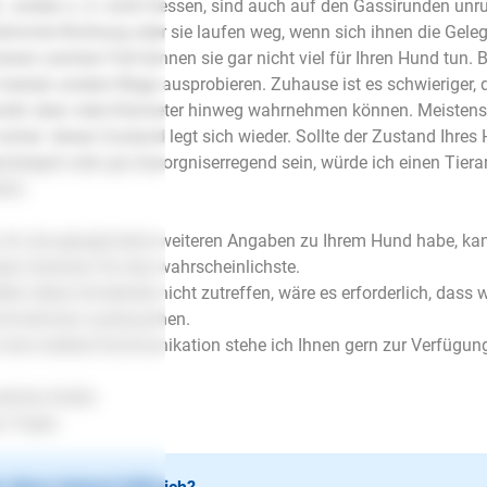
., wollen u. U. nicht fressen, sind auch auf den Gassirunden unr
timmte Richtung oder sie laufen weg, wenn sich ihnen die Gelege
einem solchen Fall können sie gar nicht viel für Ihren Hund tun.
besten andere Wege ausprobieren. Zuhause ist es schwieriger, 
din über viele Kilometer hinweg wahrnehmen können. Meistens
 sicher: dieser Zustand legt sich wieder. Sollte der Zustand Ih
rsteigert oder gar besorgniserregend sein, würde ich einen Tierar
hen.
ich wie gesagt keine weiteren Angaben zu Ihrem Hund habe, ka
ses Szenario für das wahrscheinlichste.
lten diese Umstände nicht zutreffen, wäre es erforderlich, dass
ormationen austauschen.
 eine weitere Kommunikation stehe ich Ihnen gern zur Verfügun
zliche Grüße
s Trujka