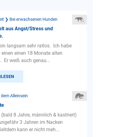
eit ❯ Bei erwachsenen Hunden
lt aus Angst/Stress und
e.
 bin langsam sehr ratlos. Ich habe
4 einen einen 18 Monate alten
. Er weiß auch genau...
RLESEN
 dem Alleinsein
te
(bald 8 Jahre, männlich & kastriert)
ungefähr 3 Jahren im Nacken
Seitdem kann er nicht meh...