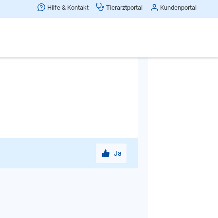
nn brauchen Sie einen Hundesitter, um
Hilfe & Kontakt
Tierarztportal
Kundenportal
detrainer in Ihrer Nähe finden Sie
Ja