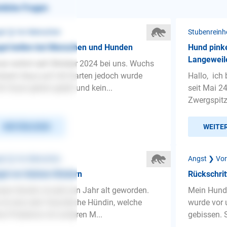
nliche Fragen
st ❯ Vor Menschen
Stubenreinh
st bellen bei Menschen und Hunden
Hund pinke
Langeweil
ar wohnt seit Oktober 2024 bei uns. Wuchs
einem Haus auf mit Garten jedoch wurde
Hallo, ich
ht Gassi gehen geübt und kein...
seit Mai 2
Zwergspitz
WEITERLESEN
WEITE
st ❯ Vor Menschen
Angst ❯ Vor
st vor kleinen Kindern
Rückschrit
ere Hündin ist jetzt ein Jahr alt geworden.
Mein Hund 
 ist eine sehr freundliche Hündin, welche
wurde vor 
ne Probleme mit anderen M...
gebissen. 