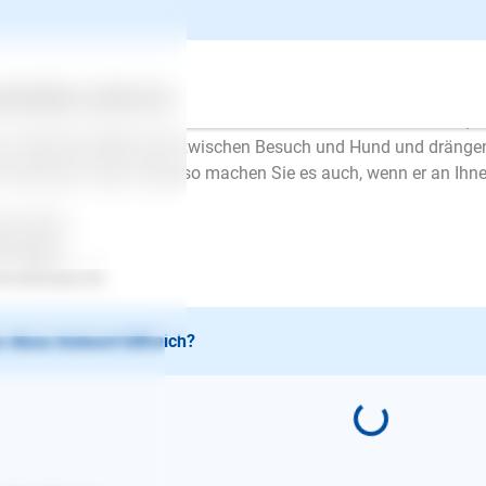
lo,
stens, wenn Hunde Besucher anspringen und sich nicht davon a
ammen, weil die Leute zuviel reden (aus,nein,runter u.s.w.) Der
steht das nicht und regt sich nur noch mehr auf. Besser ist im
ertes
Über uns
Services
en Hund an die Leine und halten ihn kommentarlos hinter sich, d
n. Oder Sie stellen sich zwischen Besuch und Hund und dränge
mentarlos, weg. Genauso machen Sie es auch, wenn er an Ihne
be Grüße
en Mayer
.lesloups.de
 diese Antwort hilfreich?
E-Mail