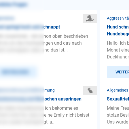
nliche Fragen
gemeines
Aggressivit
d springt hoch und schnappt
Hund schn
Hundebege
lo zusammen, wie schon oben beschrieben
t es um das hochspringen und das nach
Hallo! Ich 
em schnappen, aber, und das ist...
Monat eine
Duckhundmi
WEITERLESEN
WEITE
penerziehung ❯ Beißhemmung
Allgemeines
isshemmung und Menschen anspringen
Sexualtrie
lo lieber Hundetrainer, ich bekomme es
Meine Freu
fach nicht hin, dass meine Emily nicht beisst
stolze Bes
 an Leuten hochspringt, a...
Uns wurde 