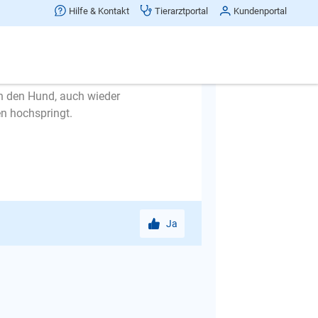
Hilfe & Kontakt
Tierarztportal
Kundenportal
bhalten lassen, hängt das damit
 Hund
mer, zu handeln. Entweder nehmen Sie
amit er den Besuch nicht erreichen
n den Hund, auch wieder
n hochspringt.
Ja