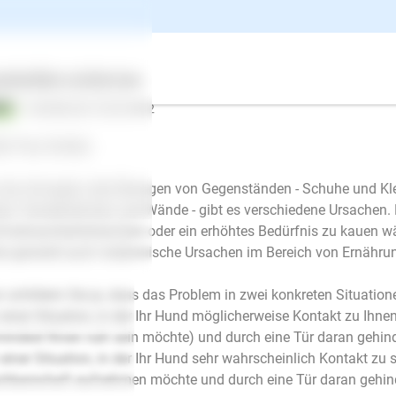
ntwort
ertes
Über uns
Services
Dr. Stefanie Ott
| Hundetrainer/in
schrieb am 13.02.2022
lo Frau Großer,
 das Annagen oder Benagen von Gegenständen - Schuhe und Kle
en, Fensterrahmen und Wände - gibt es verschiedene Ursachen. 
merksamkeitsheischen oder ein erhöhtes Bedürfnis zu kauen w
e generell auch medizinische Ursachen im Bereich von Ernährung
 schildern Sie ja, dass das Problem in zwei konkreten Situationen
n einer Situation, in der Ihr Hund möglicherweise Kontakt zu Ih
indest Ihnen nah sein möchte) und durch eine Tür daran gehind
n einer Situation, in der Ihr Hund sehr wahrscheinlich Kontakt z
E-Mail
hbarschaft aufnehmen möchte und durch eine Tür daran gehind