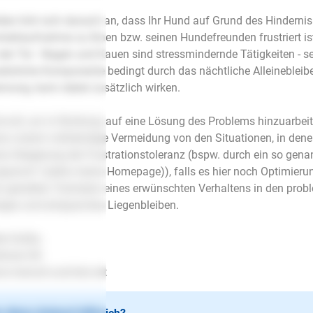
des hört sich danach an, dass Ihr Hund auf Grund des Hindernis
taktaufnahme zu Ihnen bzw. seinen Hundefreunden frustriert is
der Tür - Nagen und Kauen sind stressmindernde Tätigkeiten - sei
ätzliche Komponente bedingt durch das nächtliche Alleinebleiben
nnung, kann dabei zusätzlich wirken.
nvoll, um in Richtung auf eine Lösung des Problems hinzuarbeit
ine vorerst vollständige Vermeidung von den Situationen, in dene
ine Steigerung der Frustrationstoleranz (bspw. durch ein so gen
gramm” (siehe meine Homepage)), falls es hier noch Optimieru
in gezieltes Trainieren eines erwünschten Verhaltens in den prob
iges und entspanntes Liegenbleiben.
le Grüße,
fanie Ott
.mensch-und-tier.net