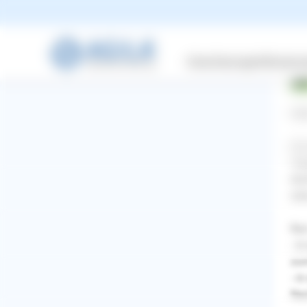
1 A
Versicherungen
Wissensw
Hal
für
Tür
Auf
wär
Nun
- i
zum
- i
WhatsApp
Facebook
Twitter
Pinterest
Nac
ZURÜCK ZUR FRAGE