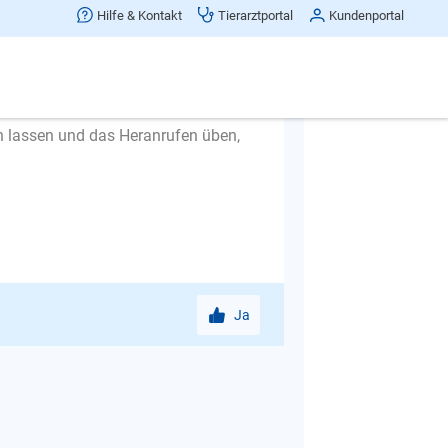
il der Hund sicher nicht weiß, was
Hilfe & Kontakt
Tierarztportal
Kundenportal
e meisten Hunde nur noch mehr auf.
ürde ich vorschlagen, mit ihr
tieren. Im Internet finden Sie dazu
os anschauen.
en lassen und das Heranrufen üben,
Ja