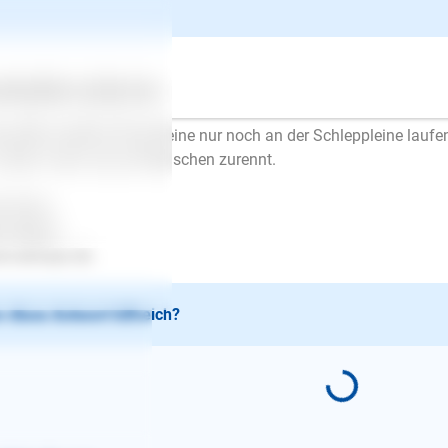
 nicht so ganz. Einen Sinn und Erfolg hat es wohl auch nicht, we
 soll. Auch "Nein", "Aus" oder Ähnliches hat wenig Sinn, regt di
n Sie der Meinung sind, die Kleine macht das aus Langeweile, w
ußen zu spielen und sie auszulasten mit z. B. Suchspielen, Appor
ertes
Über uns
Services
engen Anregungen und bei Youtube kann man sich dazu Vide
onsten würde ich die Kleine nur noch an der Schleppleine lauf
 allem, wenn sie auf Menschen zurennt.
l Erfolg..
en Mayer
.esloups.de .
 diese Antwort hilfreich?
E-Mail