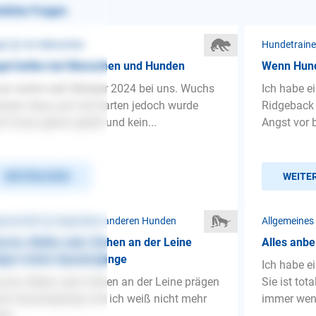
nliche Fragen
st ❯ Vor Menschen
Hundetraine
st bellen bei Menschen und Hunden
Wenn Hund
ar wohnt seit Oktober 2024 bei uns. Wuchs
Ich habe e
einem Haus auf mit Garten jedoch wurde
Ridgeback 
ht Gassi gehen geübt und kein...
Angst vor b
WEITERLESEN
WEITE
ressivität ❯ Gegenüber anderen Hunden
Allgemeines
rren, Bellen oder Ziehen an der Leine
Alles anbe
ägen meine Spaziergänge
Ich habe e
rren, Bellen oder Ziehen an der Leine prägen
Sie ist tota
ne Spaziergänge und ich weiß nicht mehr
immer wenn
ter.