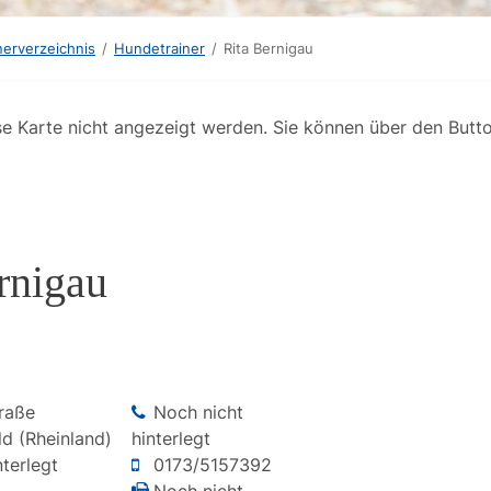
erverzeichnis
/
Hundetrainer
/
Rita Bernigau
se Karte nicht angezeigt werden. Sie können über den Butt
rnigau
raße
Noch nicht
d (Rheinland)
hinterlegt
terlegt
0173/5157392