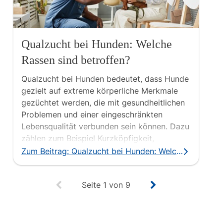
Qualzucht bei Hunden: Welche
K
Rassen sind betroffen?
U
F
Qualzucht bei Hunden bedeutet, dass Hunde
Mi
gezielt auf extreme körperliche Merkmale
a
gezüchtet werden, die mit gesundheitlichen
Hu
Problemen und einer eingeschränkten
m
Lebensqualität verbunden sein können. Dazu
V
zählen zum Beispiel Kurzköpfigkeit,
e
ausgeprägte Hautfalten, Zwergwuchs oder
Fa
Zum Beitrag: Qualzucht bei Hunden: Welche Rassen sind betroffen?
Fehlbildungen der Wirbelsäule.
Seite
1
von
9