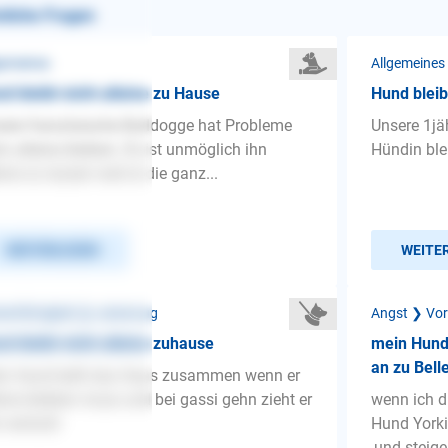
nliche Fragen
gemeines
Allgemeines
d bleibt nicht alleine zu Hause
Hund bleib
ere französische Bulldogge hat Probleme
Unsere 1jä
m alleine bleiben. Es ist unmöglich ihn
Hündin ble
eine zu lassen weil er die ganz...
WEITERLESEN
WEITE
nenführigkeit ❯ Leinenzug
Angst ❯ Vor
d bleibt nicht alleine zuhause
mein Hund 
an zu Bell
n Hund bellt das Haus zusammen wenn er
eine bleiben muss und bei gassi gehn zieht er
wenn ich d
 verrückt
Hund Yorki 
,und steiger