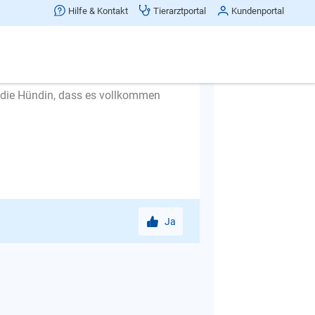
 finden, erst dann kann sie
Hilfe & Kontakt
Tierarztportal
Kundenportal
e die Zeit draußen in ganz kleinen
ofort wieder rein. Auch hier steigern
 die Hündin, dass es vollkommen
Ja