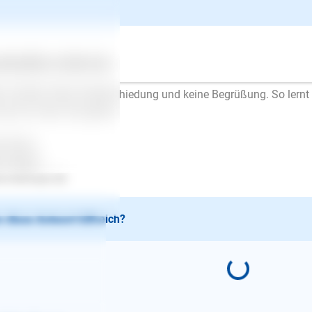
men. Sie soll dieses "Spiel" mit der Zeit zum Gähnen langweilig
spannen. Wenn Sie merken, dass sie entspannter ist, steigern Si
ritten. Wenn sie sich aufregt, wieder kürzer draußen bleiben.
n das funktioniert, ziehen Sie sich an, gehen raus und kommen s
ertes
Über uns
Services
 dann die Zeit draußen.
r wichtig: Keine Verabschiedung und keine Begrüßung. So lernt
mal ist, wenn Sie gehen.
l Erfolg..
en Mayer
.lesloups.de
 diese Antwort hilfreich?
E-Mail