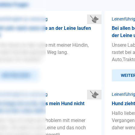
nliche Fragen
nenführigkeit ❯ Leinenzug
Leinenführi
ht sehr stark wenn sie an der Leine laufen
Bei allen 
l
der Leine 
 bin Gassi an der Leine mit meiner Hündin,
Unsere Lab
 zieht fast den ganzen Weg lang.
rastet bei
s kann ich machen?
Auto,Trakto
WEITERLESEN
WEITE
nenführigkeit ❯ Leinenzug
Leinenführi
 kriege ich es hin, das mein Hund nicht
Hund zieht
r an der Leine zieht.
Hallo lieb
en Tag, ich habe ein Problem mit meiner
Vergangenh
din. Sie zieht an der Leine und das noch
daher wend
ht mal schlecht. Also eigentli...