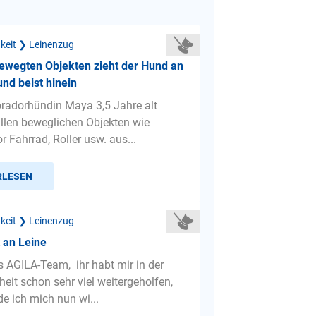
gkeit ❯ Leinenzug
bewegten Objekten zieht der Hund an
und beist hinein
radorhündin Maya 3,5 Jahre alt
 allen beweglichen Objekten wie
r Fahrrad, Roller usw. aus...
RLESEN
gkeit ❯ Leinenzug
 an Leine
es AGILA-Team, ihr habt mir in der
eit schon sehr viel weitergeholfen,
e ich mich nun wi...