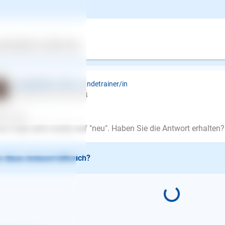
le Grüße
e Büttner-Vogt
ertes
Über uns
Services
 diese Antwort hilfreich?
Inge Büttner-Vogt
| Hundetrainer/in
schrieb am 06.02.2024
en Tag,
se Frage steht wieder auf "neu". Haben Sie die Antwort erhalten?
 diese Antwort hilfreich?
E-Mail