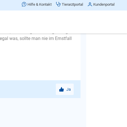
 das kann nur der Mensch.
Hilfe & Kontakt
Tierarztportal
Kundenportal
 aus der Haustür und schon soll der
eine gehen. Die Leinenführigkeit
d laufen und schnuppern, dann
niert, wird es irgendwann gefestigt
egal was, sollte man nie im Ernstfall
Ja