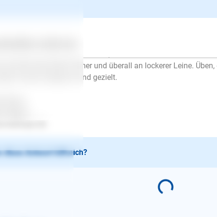
er mehr dagegen. Der Hund kann diesen Kreislauf nicht lösen,
stens kann ein Hund sich auch nicht konzentrieren. Man kommt
d, ohne sich ausgepowert oder gelöst zu haben, locker an der L
lte immer nur zwischendurch geübt werden, zuerst darf der Hun
ertes
Über uns
Services
der 10 Minuten üben u.s.w.. Erst, wenn das immer besser funktio
n und der Hund läuft immer und überall an lockerer Leine. Üben, 
dern immer entspannt und gezielt.
l Erfolg..
en Mayer
.lesloups.de
 diese Antwort hilfreich?
E-Mail