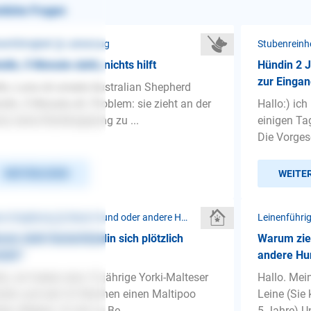
nliche Fragen
nenführigkeit ❯ Leinenzug
Stubenreinh
din, 5 Monate zieht, nichts hilft
Hündin 2 J
zur Eingan
lo, Luna ist unsere Australian Shepherd
din, 5 Monate alt. Problem: sie zieht an der
Hallo:) ich
ne, keine Rückkopplung zu ...
einigen Tag
Die Vorgesc
WEITERLESEN
WEITE
Neue Umgebung ❯ Neuer Hund oder andere Haustiere
Leinenführig
um zieht Seniorhündin sich plötzlich
Warum zieh
rück?
andere Hu
lo, wir haben eine 12 jährige Yorki-Malteser
Hallo. Mei
din und seit 3,5 Wochen einen Maltipoo
Leine (Sie
en (Welpe). Es lief zu Be...
5 Jahre) Un