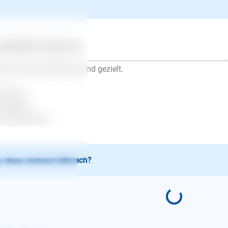
stens kann ein Hund sich auch nicht konzentrieren. Man kommt
d, ohne sich ausgepowert oder gelöst zu haben, locker an der L
lte immer nur zwischendurch geübt werden, zuerst darf der Hun
der 10 Minuten üben u.s.w.. Erst, wenn das immer besser funktio
ertes
Über uns
Services
n und der Hund läuft immer und überall an lockerer Leine. Üben, 
dern immer entspannt und gezielt.
l Erfolg..
en Mayer
.lesloups.de
 diese Antwort hilfreich?
E-Mail