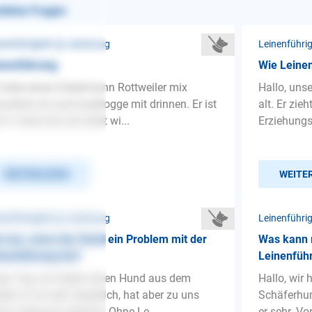
nliche Fragen
nenführigkeit ❯ Leinenzug
Leinenführi
inenführung
Wie Leinen
 habe einen Dobermann Rottweiler mix
Hallo, uns
mutlich ist noch bulldogge mit drinnen. Er ist
alt. Er zie
zt 4 Jahre alt und zieht wi...
Erziehungsg
WEITERLESEN
WEITE
nenführigkeit ❯ Leinenzug
Leinenführi
 tun, wenn der Hund ein Problem mit der
Was kann m
nenführung hat?
Leinenfüh
en Tag, wir haben einen Hund aus dem
Hallo, wir
lter. Er ist sehr ängstlich, hat aber zu uns
Schäferhun
on Vertrauen gefasst. Ohne Le...
er sehr. Vo