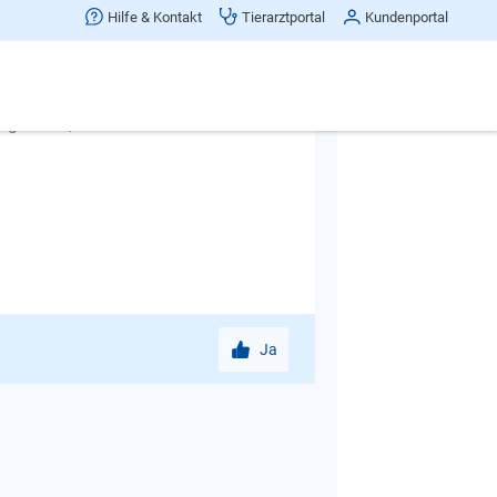
 aus der Haustür und schon soll der
Hilfe & Kontakt
Tierarztportal
Kundenportal
eine gehen. Die Leinenführigkeit
d laufen und schnuppern, dann
niert, wird es irgendwann gefestigt
egal was, sollte man nie im Ernstfall
Ja