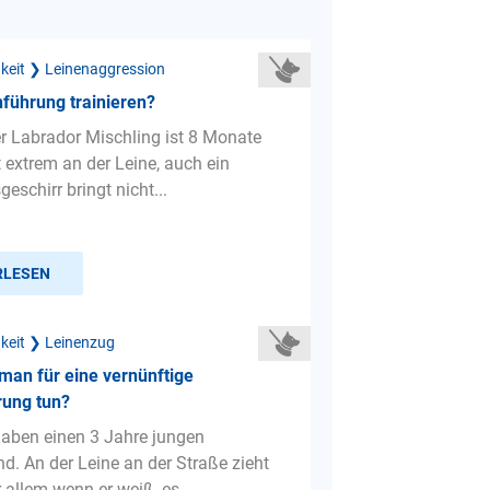
gkeit ❯ Leinenaggression
führung trainieren?
er Labrador Mischling ist 8 Monate
ht extrem an der Leine, auch ein
eschirr bringt nicht...
RLESEN
gkeit ❯ Leinenzug
an für eine vernünftige
rung tun?
 haben einen 3 Jahre jungen
d. An der Leine an der Straße zieht
r allem wenn er weiß, es...