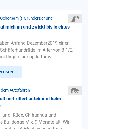
 Gehorsam ❯ Grunderziehung
gt mich an und zwickt bis leichtes
 haben Anfang Dezember2019 einen
Schäferhundrüde im Alter von 8 1/2
s Ungarn addoptiert.Ans...
RLESEN
 dem Autofahren
lt und zittert aufeinmal beim
n
 Hund: Rüde, Chihuahua und
e Bulldogge Mix, 9 Monate alt. Wir
Hund mit 6 Wochen geholt, we...