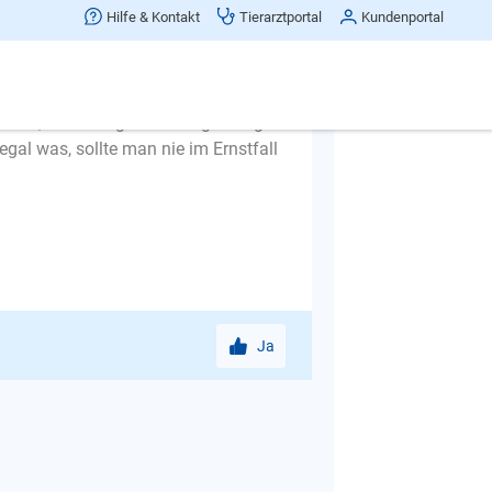
 das kann nur der Mensch.
Hilfe & Kontakt
Tierarztportal
Kundenportal
 aus der Haustür und schon soll der
eine gehen. Die Leinenführigkeit
d laufen und schnuppern, dann
niert, wird es irgendwann gefestigt
egal was, sollte man nie im Ernstfall
Ja