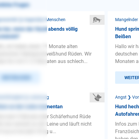
nliche Fragen
ressivität ❯ Gegenüber Menschen
Mangelnder
 tun, wenn der Hund abends völlig
Hund sprin
chdreht?
Beißen
lo, wir haben einen 11 Monate alten
Hallo wir
erischen Gebirgsschweißhund Rüden. Wir
deutschen 
en ihn mit 4 1/2 Monaten aus schlech...
Monaten au
WEITERLESEN
WEITE
nenführigkeit ❯ Leinenzug
Angst ❯ Vor
ehen an der Leine momentan
Hund heche
Autofahre
lo,mein 9 Monate alter Schäferhund Rüde
ht wie verrückt an der Leine und läuft nicht
Infos zum
 Fuss.er hat jetzt 35 kg u...
Französich
haben den 