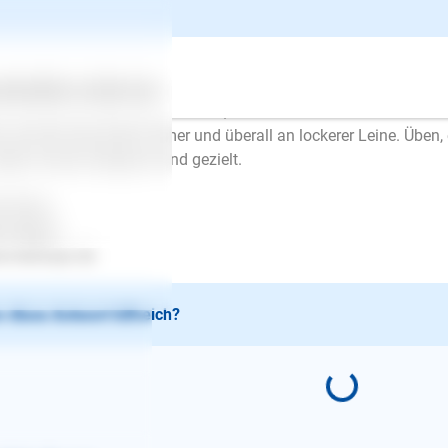
er mehr dagegen. Der Hund kann diesen Kreislauf nicht lösen,
stens kann ein Hund sich auch nicht konzentrieren. Man kommt
d, ohne sich ausgepowert oder gelöst zu haben, locker an der L
lte immer nur zwischendurch geübt werden, zuerst darf der Hun
ertes
Über uns
Services
der 10 Minuten üben u.s.w.. Erst, wenn das immer besser funktio
n und der Hund läuft immer und überall an lockerer Leine. Üben, 
dern immer entspannt und gezielt.
l Erfolg..
en Mayer
.lesloups.de
 diese Antwort hilfreich?
E-Mail