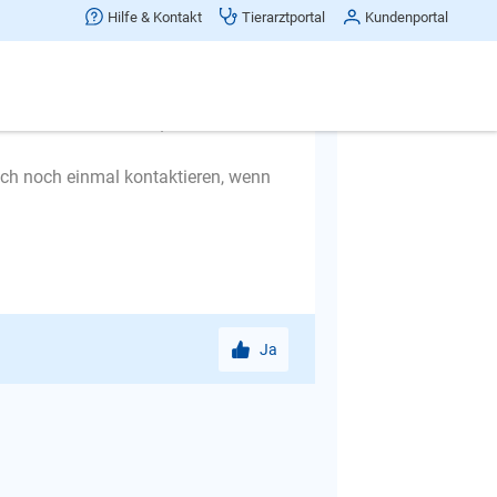
Hilfe & Kontakt
Tierarztportal
Kundenportal
e das früher nie so gemacht?. Sie
d belohnen sie mit einem
len. Ihre Hündin bleibt im Körbchen
s es sich nicht lohnt, an die Tür zu
uch noch einmal kontaktieren, wenn
Ja