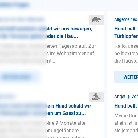
nliche Fragen
st ❯ Vor dem Alleinsein
Allgemeines
d bellt lautstark sobald wir uns bewegen,
Hund bellt
 die Terrasse gehen oder die Hau...
Türklopfe
 haben einen strukturierten Tagesablauf. Zur
Hallo, uns
tagszeit halten wir uns im Wohnzimmer auf.
bellt extr
er Hund liegt entspannt...
die Haustür
WEITERLESEN
WEITE
gemeines
Angst ❯ Vor
um rennt und bellt mein Hund sobald wir
Hund bellt
 Wohnungstür verlassen um Gassi zu...
Meine Hündi
en Abend, wir haben eine 9 Monate alte
allein ist,
gle Hündin. Die wir vor ungefähr drei
sie jemand
chen von Bekannten bekommen haben...