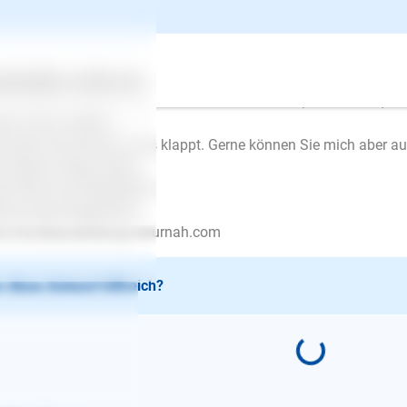
lo, es kann ein, dass Ihre Hündin die Wohnung verteidigt. Hat si
nten folgendes üben. Schicken Sie Ihre Hündin ins Körbchen un
knochen. Dann lassen Sie ein Familienmitglied an der Tür schel
ertes
Über uns
Services
 wird ganz toll belohnt. Das immer wieder üben, bis sie lernt, das
nen und zu bellen.
suchen Sie einmal, ob es klappt. Gerne können Sie mich aber a
 weitere Fragen haben.
le Grüße aus Wiesbaden
ie-Louise Kretschmer
w.Hundeausbildung-naturnah.com
 diese Antwort hilfreich?
E-Mail