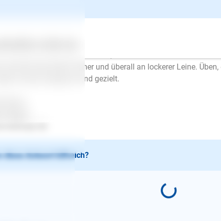
er mehr dagegen. Der Hund kann diesen Kreislauf nicht lösen,
stens kann ein Hund sich auch nicht konzentrieren. Man kommt
d, ohne sich ausgepowert oder gelöst zu haben, locker an der L
lte immer nur zwischendurch geübt werden, zuerst darf der Hun
ertes
Über uns
Services
der 10 Minuten üben u.s.w.. Erst, wenn das immer besser funktio
n und der Hund läuft immer und überall an lockerer Leine. Üben, 
dern immer entspannt und gezielt.
l Erfolg..
en Mayer
.lesloups.de
 diese Antwort hilfreich?
E-Mail