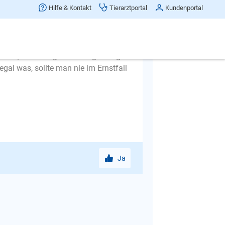
 das kann nur der Mensch.
Hilfe & Kontakt
Tierarztportal
Kundenportal
 aus der Haustür und schon soll der
eine gehen. Die Leinenführigkeit
d laufen und schnuppern, dann
niert, wird es irgendwann gefestigt
egal was, sollte man nie im Ernstfall
Ja