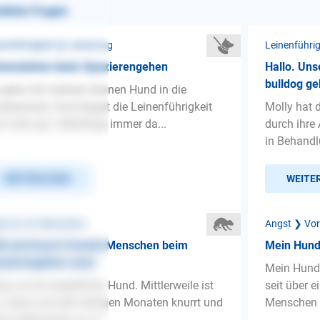
nliche Fragen
nenführigkeit ❯ Leinenzug
Leinenführi
inenziehen beim Spazierengehen
Hallo. Uns
bulldog geh
 gehe mit meinem kleinen Hund in die
deschule. Dort klappt die Leinenführigkeit
Molly hat 
h sehr gut. Allerdings immer da...
durch ihre
in Behandlu
WEITERLESEN
WEITE
st ❯ Vor Menschen
Angst ❯ Vo
lt und knurrt fremde Menschen beim
Mein Hund
azierengehen anan
Mein Hund 
lay ist ein ängstlicher Hund. Mittlerweile ist
seit über 
4 Jahre und seit wenigen Monaten knurrt und
Menschen - 
lt er Menschen an, d...