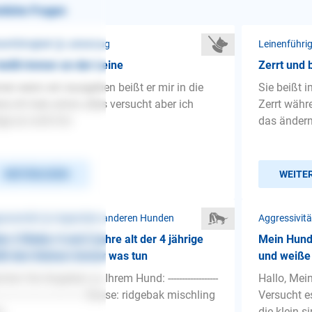
nliche Fragen
nenführigkeit ❯ Leinenzug
Leinenführig
beißt immer an der Leine
Zerrt und 
er wenn wir rausgehen beißt er mir in die
Sie beißt 
ne ich hab schon alles versucht aber ich
Zerrt währ
ege es nicht hin
das änder
WEITERLESEN
WEITE
ressivität ❯ Gegenüber anderen Hunden
Aggressivit
e 2 Rüden 4 und 2 jahre alt der 4 jährige
Mein Hund 
ßt den kleinen immer was tun
und weiße
hen Sie Angaben zu Ihrem Hund: ------------------
Hallo, Mei
-------------------------------- Rasse: ridgebak mischling
Versucht e
...
die klein s