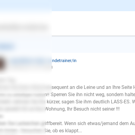
zlichen Dank!
huahua, männlich, 1-8 Jahre, nicht kastriert
ertes
Über uns
Services
ntwort
Inge Büttner-Vogt
| Hundetrainer/in
schrieb am 12.01.2023
en Tag,
men Sie Ihren HUnd konsequent an die Leine und an Ihre Seite H
hts zu erledigen haben!! Sperren Sie ihn nicht weg, sondern halt
steht, nehmen Sie ihn kürzer, sagen Sie ihm deutlich LASS-ES. W
ht abreißt! ES ist Ihre Wohnung, Ihr Besuch nicht seiner !!!
o:
en Sie Leckerchen griffbereit. Wenn sich etwas/jemand dem Au
E-Mail
h hinten. Versuchen Sie, ob es klappt...