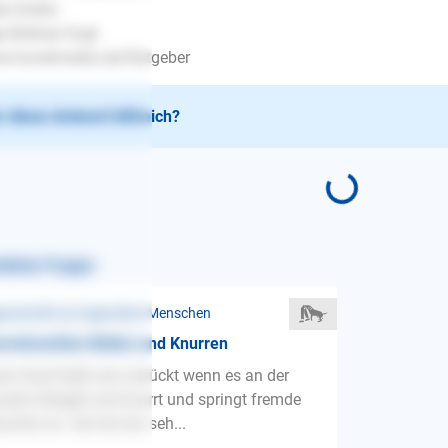
le Grüße
e Büttner-Vogt
w.hundimedia.de/Ratgeber
 diese Antwort hilfreich?
nliche Fragen
ressivität ❯ Gegenüber Menschen
rwünschtes Bellen und Knurren
er Hund bellt wie verrückt wenn es an der
stür klingelt und knurrt und springt fremde
ucher an. Sie hat ein seh...