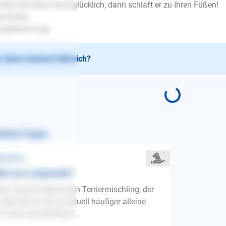
hen Sie Ihren Hund glücklich, dann schläft er zu Ihren Füßen!
le Grüße
e Büttner-Vogt
 diese Antwort hilfreich?
nliche Fragen
gemeines
len aus Langeweile?
en Tag! Ich habe einen Terriermischling, der
Jahre alt ist. Da er aktuell häufiger alleine
n muss und die Nach...