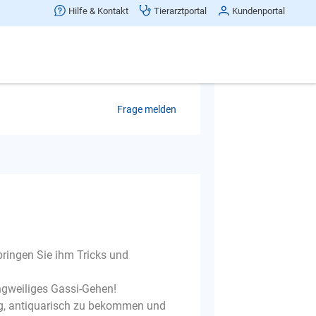
Hilfe & Kontakt
Tierarztportal
Kundenportal
enn ihm langweilig ist und er
Was kann ich tun? Lieben Dank. LG
Frage melden
bringen Sie ihm Tricks und
angweiliges Gassi-Gehen!
g, antiquarisch zu bekommen und