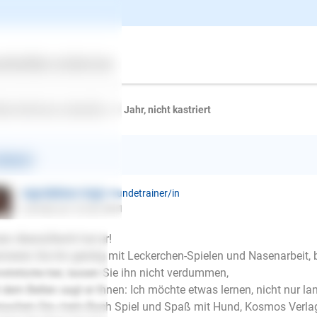
mins O.
schrieb am 18.08.2021
er Golden Retriever Welpe 7 Monate bellt neuerdings zu Hause w
merksamkeit möchte. Wir haben noch einen 2 Hund erst Hund. 
ertes
Über uns
Services
mina O.
den Retriever, männlich, < 1 Jahr, nicht kastriert
ntwort
Inge Büttner-Vogt
| Hundetrainer/in
schrieb am 18.08.2021
en Abend,Recht hat er!
inieren Sie ihn geistig mit Leckerchen-Spielen und Nasenarbeit, 
ststücke bei, lassen Sie ihn nicht verdummen,
 dem Bellen sagt er Ihnen: Ich möchte etwas lernen, nicht nur l
E-Mail
suchen Sie, mein Buch Spiel und Spaß mit Hund, Kosmos Verla