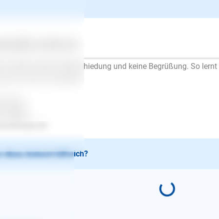
men. Der Hund soll dieses "Spiel" mit der Zeit zum Gähnen lang
spannen. Wenn Sie merken, dass er entspannter ist, steigern Sie
ritten. Wenn er sich aufregt, wieder kürzer draußen bleiben.
n das funktioniert, ziehen Sie sich an, gehen raus und kommen s
ertes
Über uns
Services
 dann die Zeit draußen.
r wichtig: Keine Verabschiedung und keine Begrüßung. So lern
mal ist, wenn Sie gehen.
l Erfolg..
en Mayer
.lesloups.de
 diese Antwort hilfreich?
E-Mail