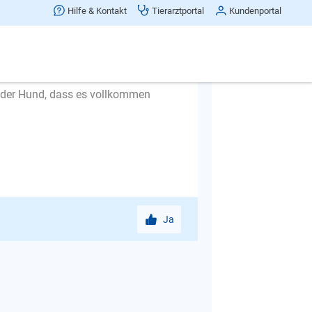
weilig finden, erst dann kann er
Hilfe & Kontakt
Tierarztportal
Kundenportal
 die Zeit draußen in ganz kleinen
ofort wieder rein. Auch hier steigern
t der Hund, dass es vollkommen
Ja