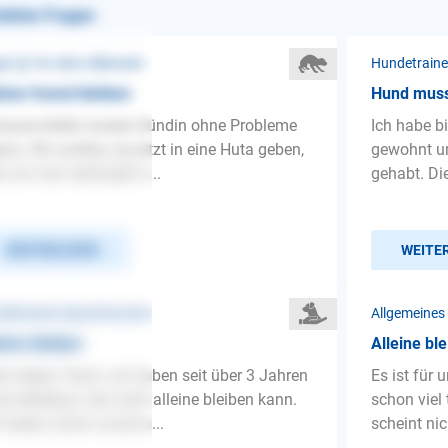
nliche Fragen
st ❯ Vor dem Alleinsein
Hundetraine
eine fremd bleiben
Hund muss 
ause bleibt unsere Hündin ohne Probleme
Ich habe b
eine. Wir wollten sie jetzt in eine Huta geben,
gewohnt u
ls wir mal verhindert s...
gehabt. Di
WEITERLESEN
WEITE
detrainer-Sprechstunde
Allgemeines
eine bleiben
Alleine bl
lo liebes Team, wir haben seit über 3 Jahren
Es ist für
en Maltipoo, der nicht alleine bleiben kann.
schon viel 
 haben schon soviel a...
scheint nic