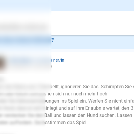
or die Stimmung kippt, sollte der Hundehalter das Spiel beenden.
chäftigung für Kopf und Nase. Das strengt den Hund an, macht 
erdem stärkt eine gemeinsame , erfolgreiche Zusammenarbeit
ter
ertes
Über uns
Services
 diese Antwort hilfreich?
Ellen Mayer
| Hundetrainer/in
schrieb am 14.09.2016
lo,
n der Kleine zum Trotz bellt, ignorieren Sie das. Schimpfen Sie
ht oder falsch und pushen sich nur noch mehr hoch.
den Sie Gehorsamsübungen ins Spiel ein. Werfen Sie nicht einfac
 Hund, dass er sich hinlegt und auf Ihre Erlaubnis wartet, den Ba
r verstecken Sie den Ball und lassen den Hund suchen. Lassen 
elen auffordern. Sie bestimmen das Spiel.
E-Mail