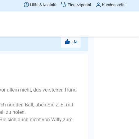
 Eine Alternative zum Spiel ist eine
Hilfe & Kontakt
Tierarztportal
Kundenportal
ihn müde , aber zufrieden.
 die Bindung zwischen Hund und
Ja
 vor allem nicht, das verstehen Hund
h nur den Ball, üben Sie z. B. mit
ll zu holen.
Sie sich auch nicht von Willy zum