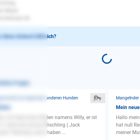
l Erfolg..
en Mayer
.lesloups.de
 diese Antwort hilfreich?
nliche Fragen
ressivität ❯ Gegenüber anderen Hunden
Mangelnder
Rüden
Mein neuer
lo, ich habe einen Rüden namens Willy, er ist
Hallo mein
/2 Jahre alt und ein Mischling ( Jack
hat null R
sel/ Pekinese), dann haben ...
meiner Mut