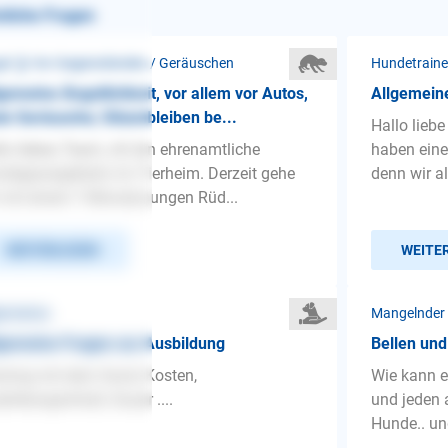
nliche Fragen
st ❯ Vor Gegenständen / Geräuschen
Hundetraine
gemeine Ängstlichkeit, vor allem vor Autos,
Allgemein
te Geräusche; Sitzenbleiben be...
Hallo liebe
lo liebes Team, ich bin ehrenamtliche
haben eine
degassigeherin im Tierheim. Derzeit gehe
denn wir a
 mit einem 7-Monate jungen Rüd...
WEITERLESEN
WEITE
gemeines
Mangelnder
gemeine Fragen zur Ausbildung
Bellen und
ining mit dem Hund, Kosten,
Wie kann e
bildungsinhalt, Dauer ....
und jeden 
Hunde.. und