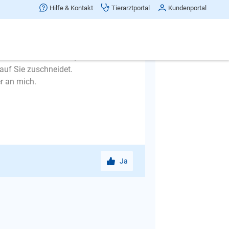
andartantwort. Leider ist eine
Hilfe & Kontakt
Tierarztportal
Kundenportal
 welche Fehler möglicherweise
uation nicht möglich. Jeder
dartantwort. Ich empfehle Ihnen
e Situation anschaut, das Problem
auf Sie zuschneidet.
r an mich.
Ja