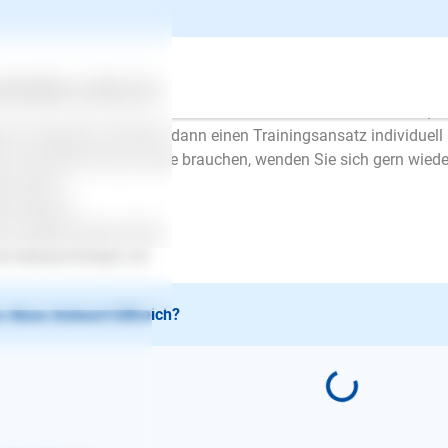
 schreiben schon alles versucht zu haben und bitten um KEINE St
ividuelle Beurteilung der Situation, warum Ihr Hund das tut und
acht wurden, ohne Inaugenscheinnahme des Hundes und der Sit
such das hier zu tun wäre eine Vermutung oder wieder eine Stan
ertes
Über uns
Services
en HundetrainerIn, die zu einem Hausbesuch zu Ihnen kommt, di
au analysiert und Ihnen dann einen Trainingsansatz individuell 
n Sie Hilfe bei der Suche brauchen, wenden Sie sich gern wiede
be Grüße
bine Busch
w.mobile-hunde.schule
.tierpsychologin.vet
 diese Antwort hilfreich?
E-Mail