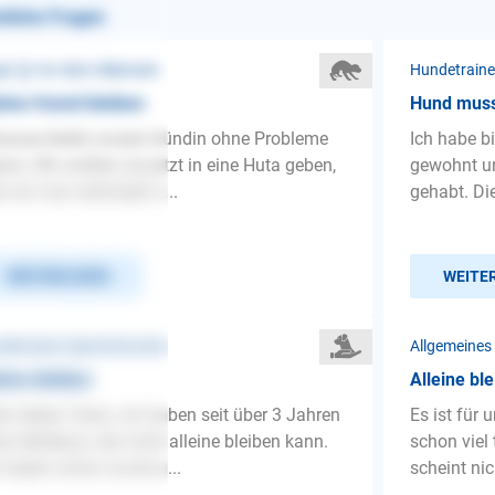
nliche Fragen
st ❯ Vor dem Alleinsein
Hundetraine
eine fremd bleiben
Hund muss 
ause bleibt unsere Hündin ohne Probleme
Ich habe b
eine. Wir wollten sie jetzt in eine Huta geben,
gewohnt u
ls wir mal verhindert s...
gehabt. Di
WEITERLESEN
WEITE
detrainer-Sprechstunde
Allgemeines
eine bleiben
Alleine bl
lo liebes Team, wir haben seit über 3 Jahren
Es ist für
en Maltipoo, der nicht alleine bleiben kann.
schon viel 
 haben schon soviel a...
scheint nic