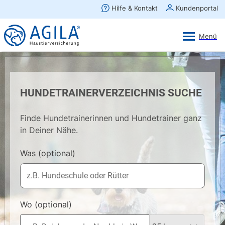
AGILA Kunden-App
Ansehen
×
AGILA Haustierversicherung AG
Gratis - Im Play Store laden
HUNDETRAINERVERZEICHNIS SUCHE
Finde Hundetrainerinnen und Hundetrainer ganz
in Deiner Nähe.
Was
(optional)
Wo
(optional)