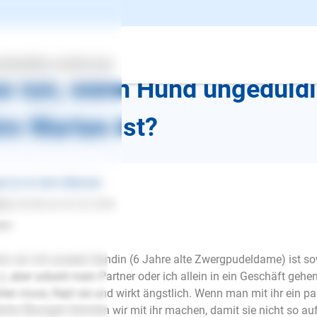
k zur Übersicht
ertes
Über uns
Services
s tun, wenn Hund ungeduldig
im Warten ist?
st ❯ Vor dem Alleinsein
ton
schrieb am 03.02.2022
lo!
n wir mit unserer Hündin (6 Jahre alte Zwergpudeldame) ist sowe
.), aber sobald mein Partner oder ich allein in ein Geschäft ge
ten muss, fiept sie und wirkt ängstlich. Wenn man mit ihr ein paa
E-Mail
che Übungen könnten wir mit ihr machen, damit sie nicht so au