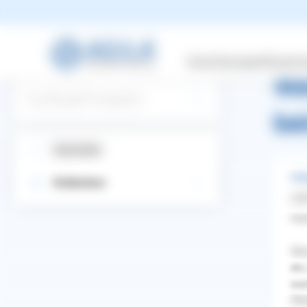
zurüc
Versicherungen
Wissensw
Wa
Suchbegriff eingeben
be
Startseite
Ang
Entdecken
Lip
Hal
Wen
etc
war
WhatsApp
Facebook
Twitter
Pinterest
Wel
ZURÜCK ZUR FRAGE