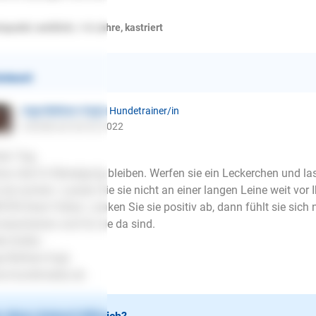
inpudel, weiblich, 1-8 Jahre, kastriert
ntwort
Inge Büttner-Vogt
| Hundetrainer/in
schrieb am 04.02.2022
en Tag,
au das! In Bewegung bleiben. Werfen sie ein Leckerchen und la
 sie suchen. Lassen Sie sie nicht an einer langen Leine weit vor
TER Ihren Füßen. Lenken Sie sie positiv ab, dann fühlt sie sich n
 beschützen und für sie da sind.
le Grüße
e Büttner-Vogt
w.hundimedia.de